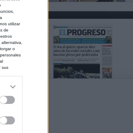
e
nuncios,
ra
os utilizar
as de
uestros
alternativa,
torgar o
 personales
al
r sus
do nuestra