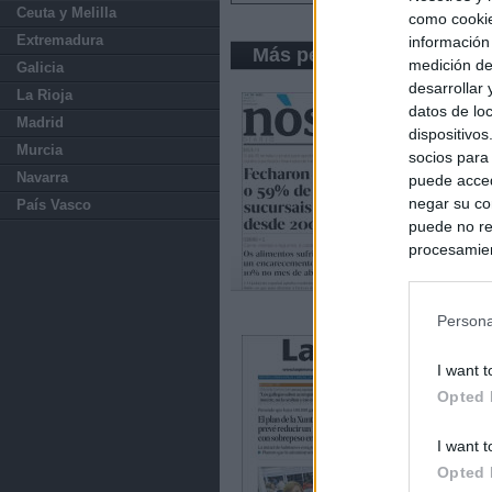
Ceuta y Melilla
como cookie
Extremadura
información
Más periódicos de Galici
medición de
Galicia
desarrollar
La Rioja
datos de loc
Madrid
dispositivo
Murcia
socios para
Navarra
puede acced
negar su co
País Vasco
puede no re
procesamien
preferencia
política de 
Persona
I want t
Opted 
I want t
Opted 