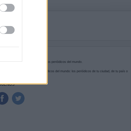
BRE KIOSKO.NET
sko.net
es la puerta de entrada a los periódicos del mundo.
ega por las portadas de los periódicos del mundo: los periódicos de tu ciudad, de tu país o
 otro extremo del mundo.
GUENOS