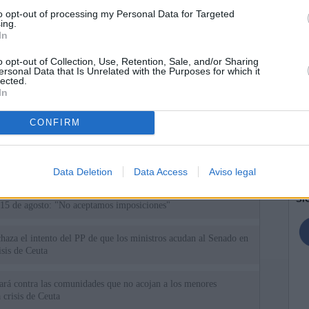
to opt-out of processing my Personal Data for Targeted
ing.
In
o opt-out of Collection, Use, Retention, Sale, and/or Sharing
ersonal Data that Is Unrelated with the Purposes for which it
lected.
In
ias
CONFIRM
SO
Kio
n ultimátum a Italia: o levanta los controles a viajeros de
ará "medidas proporcionales"
Nav
Data Deletion
Data Access
Aviso legal
del
el ultimátum del Gobierno y mantiene los controles a viajeros de
SÍ
 15 de agosto: "No aceptamos imposiciones"
haza el intento del PP de que los ministros acudan al Senado en
isis de Ceuta
uará contra las comunidades que no acojan a los menores
 crisis de Ceuta