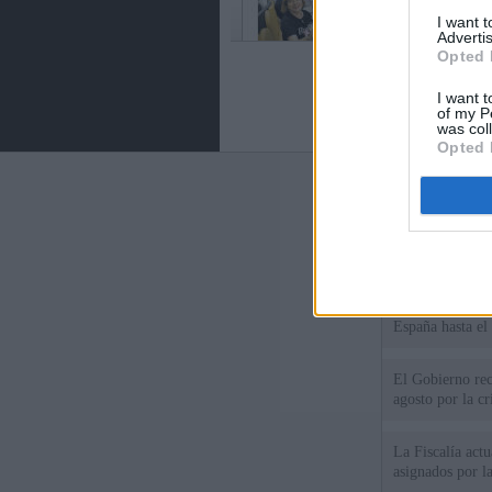
I want 
Advertis
Opted 
I want t
of my P
was col
Opted 
Últimas notic
El Gobierno da u
España o adopt
Italia rechaza 
España hasta el
El Gobierno rec
agosto por la cr
La Fiscalía act
asignados por la