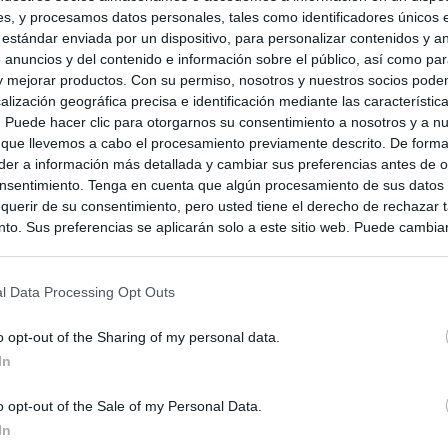
s, y procesamos datos personales, tales como identificadores únicos 
 estándar enviada por un dispositivo, para personalizar contenidos y a
a
 anuncios y del contenido e información sobre el público, así como pa
 y mejorar productos. Con su permiso, nosotros y nuestros socios podem
alización geográfica precisa e identificación mediante las característic
s. Puede hacer clic para otorgarnos su consentimiento a nosotros y a n
 que llevemos a cabo el procesamiento previamente descrito. De forma 
er a información más detallada y cambiar sus preferencias antes de o
nsentimiento. Tenga en cuenta que algún procesamiento de sus datos
querir de su consentimiento, pero usted tiene el derecho de rechazar t
to. Sus preferencias se aplicarán solo a este sitio web. Puede cambia
s en cualquier momento entrando de nuevo en este sitio web o visitan
privacidad.
l Data Processing Opt Outs
o opt-out of the Sharing of my personal data.
In
o opt-out of the Sale of my Personal Data.
In