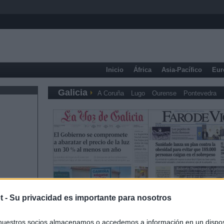
Inicio
África
Asia-Pacífico
Eur
Galicia
A Coruña
Lugo
Ourense
Pontevedra
t -
Su privacidad es importante para nosotros
nuestros socios almacenamos o accedemos a información en un disposi