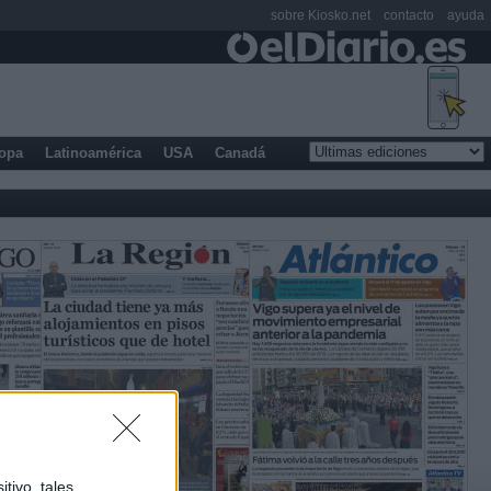
sobre Kiosko.net
contacto
ayuda
opa
Latinoamérica
USA
Canadá
tivo, tales