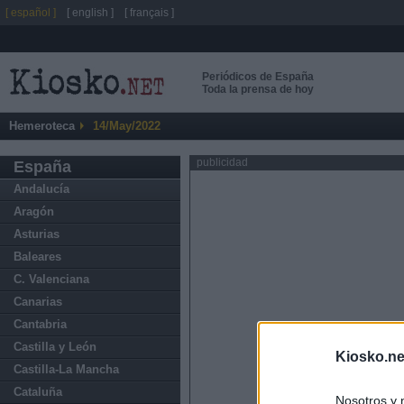
[ español ]
[ english ]
[ français ]
Periódicos de España
Toda la prensa de hoy
Hemeroteca
14/May/2022
publicidad
España
Andalucía
Aragón
Asturias
Baleares
C. Valenciana
Canarias
Cantabria
Castilla y León
Kiosko.ne
Castilla-La Mancha
Cataluña
Nosotros y 