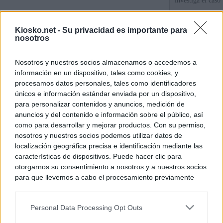
investiga el caso
Las incógnitas s
Kiosko.net -
Su privacidad es importante para
el Gobierno de 
nosotros
La pareja de Ayu
Nosotros y nuestros socios almacenamos o accedemos a
millones en divi
información en un dispositivo, tales como cookies, y
su consultora
procesamos datos personales, tales como identificadores
únicos e información estándar enviada por un dispositivo,
para personalizar contenidos y anuncios, medición de
© Kiosko.net
Aviso Legal
Privacidad y Cookies
anuncios y del contenido e información sobre el público, así
como para desarrollar y mejorar productos. Con su permiso,
nosotros y nuestros socios podemos utilizar datos de
localización geográfica precisa e identificación mediante las
características de dispositivos. Puede hacer clic para
otorgarnos su consentimiento a nosotros y a nuestros socios
para que llevemos a cabo el procesamiento previamente
descrito. De forma alternativa, puede acceder a información
más detallada y cambiar sus preferencias antes de otorgar o
Personal Data Processing Opt Outs
negar su consentimiento. Tenga en cuenta que algún
procesamiento de sus datos personales puede no requerir