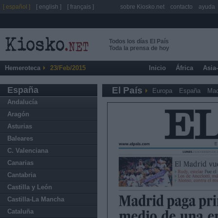
[ español ]
[ english ]
[ français ]
sobre Kiosko.net
contacto
ayuda
Todos los días El País
Toda la prensa de hoy
Hemeroteca
23/Feb/2015
Inicio
África
Asia
España
El País
Europa
España
Mad
Andalucía
Aragón
Asturias
Baleares
C. Valenciana
Canarias
Cantabria
Castilla y León
Castilla-La Mancha
Cataluña