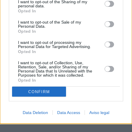
I want to opt-out of the Sharing of my
de su consentimiento, pero usted tiene el derecho de
personal data.
rechazar tal procesamiento. Sus preferencias se aplicarán
Opted In
solo a este sitio web. Puede cambiar sus preferencias en
I want to opt-out of the Sale of my
cualquier momento entrando de nuevo en este sitio web o
Personal Data.
visitando nuestra política de privacidad.
Opted In
I want to opt-out of processing my
Personal Data for Targeted Advertising.
Opted In
I want to opt-out of Collection, Use,
Retention, Sale, and/or Sharing of my
Personal Data that Is Unrelated with the
Purposes for which it was collected.
Opted In
CONFIRM
Data Deletion
Data Access
Aviso legal