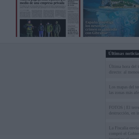
Últimas notici
Última hora del 
directo: al meno
Los mapas del te
las zonas más af
FOTOS | El terr
destrucción, en 
La Fiscalía envía
compró el Gobie