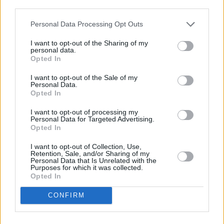
descrito. De forma alternativa, puede acceder a información
más detallada y cambiar sus preferencias antes de otorgar o
Personal Data Processing Opt Outs
negar su consentimiento. Tenga en cuenta que algún
procesamiento de sus datos personales puede no requerir
I want to opt-out of the Sharing of my
de su consentimiento, pero usted tiene el derecho de
personal data.
rechazar tal procesamiento. Sus preferencias se aplicarán
Opted In
solo a este sitio web. Puede cambiar sus preferencias en
I want to opt-out of the Sale of my
cualquier momento entrando de nuevo en este sitio web o
Personal Data.
visitando nuestra política de privacidad.
Opted In
I want to opt-out of processing my
Personal Data for Targeted Advertising.
Opted In
I want to opt-out of Collection, Use,
Retention, Sale, and/or Sharing of my
Personal Data that Is Unrelated with the
Purposes for which it was collected.
Opted In
CONFIRM