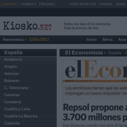
[ español ]
[ english ]
[ français ]
sobre Kiosko.net
contacto
ayuda
Todos los días El Economista
Toda la prensa de hoy
Hemeroteca
11/Dic/2013
Inicio
África
Asia
España
El Economista
España
Andalucía
Aragón
Asturias
Baleares
C. Valenciana
Canarias
Cantabria
Castilla y León
Castilla-La Mancha
Cataluña