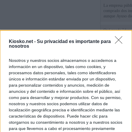
La empresa públic
comprado dos inm
aunque Ayuso dic
el año"
Qué puede "depur
de violencia de g
Gobierno andalu
Kiosko.net -
Su privacidad es importante para
nosotros
Cientos de menor
Nosotros y nuestros socios almacenamos o accedemos a
del Príncipe sin
intemperie"
información en un dispositivo, tales como cookies, y
procesamos datos personales, tales como identificadores
únicos e información estándar enviada por un dispositivo,
© Kiosko.net
Aviso Legal
Privacidad y Cookies
para personalizar contenidos y anuncios, medición de
anuncios y del contenido e información sobre el público, así
como para desarrollar y mejorar productos. Con su permiso,
nosotros y nuestros socios podemos utilizar datos de
localización geográfica precisa e identificación mediante las
características de dispositivos. Puede hacer clic para
otorgarnos su consentimiento a nosotros y a nuestros socios
para que llevemos a cabo el procesamiento previamente