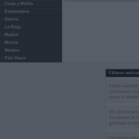
Ceuta y Melilla
Extremadura
Galicia
La Rioja
Madrid
Murcia
Navarra
País Vasco
Últimas notici
España mantiene l
coordinación con
cruzar la fronter
Vox eleva la pres
los menores de C
gobiernan en coa
Qué fácil es odi