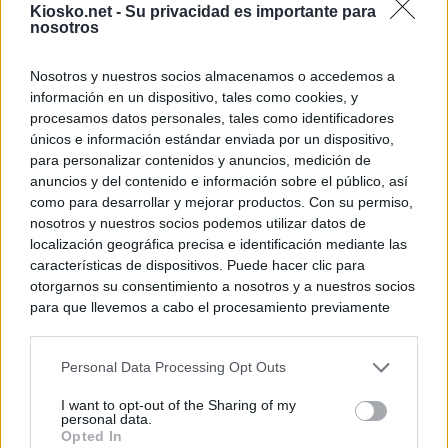
Kiosko.net -
Su privacidad es importante para
nosotros
Nosotros y nuestros socios almacenamos o accedemos a
información en un dispositivo, tales como cookies, y
procesamos datos personales, tales como identificadores
únicos e información estándar enviada por un dispositivo,
para personalizar contenidos y anuncios, medición de
anuncios y del contenido e información sobre el público, así
como para desarrollar y mejorar productos. Con su permiso,
nosotros y nuestros socios podemos utilizar datos de
localización geográfica precisa e identificación mediante las
características de dispositivos. Puede hacer clic para
otorgarnos su consentimiento a nosotros y a nuestros socios
para que llevemos a cabo el procesamiento previamente
descrito. De forma alternativa, puede acceder a información
más detallada y cambiar sus preferencias antes de otorgar o
Personal Data Processing Opt Outs
negar su consentimiento. Tenga en cuenta que algún
procesamiento de sus datos personales puede no requerir
I want to opt-out of the Sharing of my
de su consentimiento, pero usted tiene el derecho de
personal data.
rechazar tal procesamiento. Sus preferencias se aplicarán
Opted In