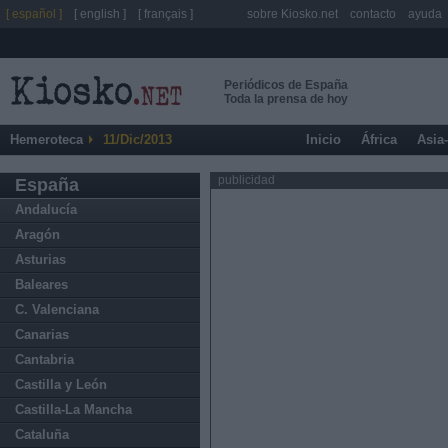
[ español ]
[ english ]
[ français ]
sobre Kiosko.net
contacto
ayuda
Periódicos de España
Toda la prensa de hoy
Hemeroteca
11/Dic/2013
Inicio
África
Asia
publicidad
España
Andalucía
Aragón
Asturias
Baleares
C. Valenciana
Canarias
Cantabria
Castilla y León
Castilla-La Mancha
Cataluña