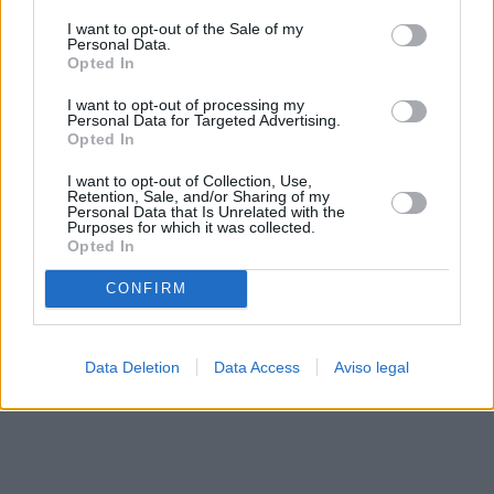
solo a este sitio web. Puede cambiar sus preferencias en
I want to opt-out of the Sale of my
cualquier momento entrando de nuevo en este sitio web o
Personal Data.
visitando nuestra política de privacidad.
Opted In
I want to opt-out of processing my
Personal Data for Targeted Advertising.
Opted In
I want to opt-out of Collection, Use,
Retention, Sale, and/or Sharing of my
Personal Data that Is Unrelated with the
Purposes for which it was collected.
Opted In
CONFIRM
Data Deletion
Data Access
Aviso legal