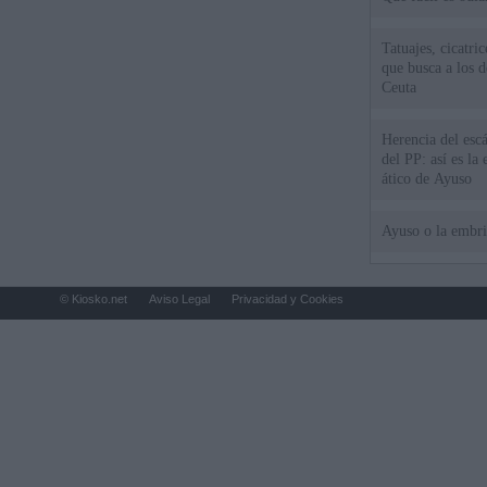
Tatuajes, cicatri
que busca a los d
Ceuta
Herencia del esc
del PP: así es l
ático de Ayuso
Ayuso o la embr
© Kiosko.net
Aviso Legal
Privacidad y Cookies