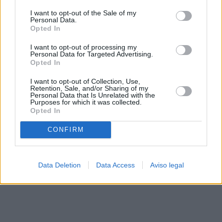
solo a este sitio web. Puede cambiar sus preferencias en
I want to opt-out of the Sale of my
cualquier momento entrando de nuevo en este sitio web o
Personal Data.
visitando nuestra política de privacidad.
Opted In
I want to opt-out of processing my
Personal Data for Targeted Advertising.
Opted In
I want to opt-out of Collection, Use,
Retention, Sale, and/or Sharing of my
Personal Data that Is Unrelated with the
Purposes for which it was collected.
Opted In
CONFIRM
Data Deletion
Data Access
Aviso legal