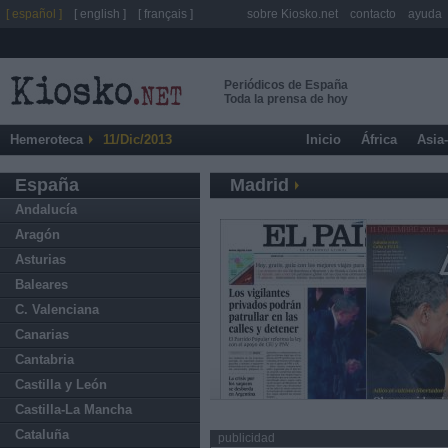
[ español ]
[ english ]
[ français ]
sobre Kiosko.net
contacto
ayuda
Periódicos de España
Toda la prensa de hoy
Hemeroteca
11/Dic/2013
Inicio
África
Asia
España
Madrid
Andalucía
Aragón
Asturias
Baleares
C. Valenciana
Canarias
Cantabria
Castilla y León
Castilla-La Mancha
Cataluña
publicidad