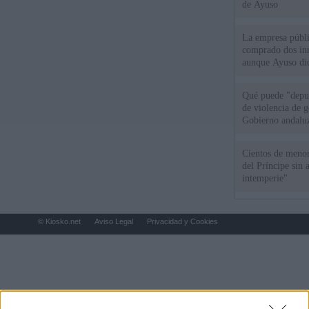
de Ayuso
La empresa públic
comprado dos inm
aunque Ayuso dic
el año"
Qué puede "depur
de violencia de g
Gobierno andalu
Cientos de menor
del Príncipe sin
intemperie"
© Kiosko.net
Aviso Legal
Privacidad y Cookies