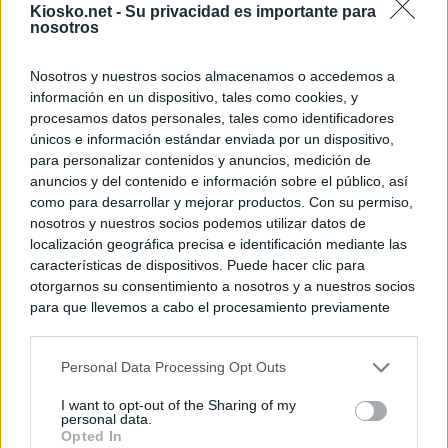
Kiosko.net -
Su privacidad es importante para
nosotros
Nosotros y nuestros socios almacenamos o accedemos a
información en un dispositivo, tales como cookies, y
procesamos datos personales, tales como identificadores
únicos e información estándar enviada por un dispositivo,
para personalizar contenidos y anuncios, medición de
anuncios y del contenido e información sobre el público, así
como para desarrollar y mejorar productos. Con su permiso,
nosotros y nuestros socios podemos utilizar datos de
localización geográfica precisa e identificación mediante las
características de dispositivos. Puede hacer clic para
otorgarnos su consentimiento a nosotros y a nuestros socios
para que llevemos a cabo el procesamiento previamente
descrito. De forma alternativa, puede acceder a información
más detallada y cambiar sus preferencias antes de otorgar o
Personal Data Processing Opt Outs
negar su consentimiento. Tenga en cuenta que algún
procesamiento de sus datos personales puede no requerir
I want to opt-out of the Sharing of my
de su consentimiento, pero usted tiene el derecho de
personal data.
rechazar tal procesamiento. Sus preferencias se aplicarán
Opted In