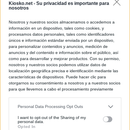
Kiosko.net -
Su privacidad es importante para
nosotros
Nosotros y nuestros socios almacenamos o accedemos a
información en un dispositivo, tales como cookies, y
procesamos datos personales, tales como identificadores
únicos e información estándar enviada por un dispositivo,
para personalizar contenidos y anuncios, medición de
anuncios y del contenido e información sobre el público, así
como para desarrollar y mejorar productos. Con su permiso,
nosotros y nuestros socios podemos utilizar datos de
localización geográfica precisa e identificación mediante las
características de dispositivos. Puede hacer clic para
otorgarnos su consentimiento a nosotros y a nuestros socios
para que llevemos a cabo el procesamiento previamente
descrito. De forma alternativa, puede acceder a información
más detallada y cambiar sus preferencias antes de otorgar o
Personal Data Processing Opt Outs
negar su consentimiento. Tenga en cuenta que algún
procesamiento de sus datos personales puede no requerir
I want to opt-out of the Sharing of my
de su consentimiento, pero usted tiene el derecho de
personal data.
rechazar tal procesamiento. Sus preferencias se aplicarán
Opted In