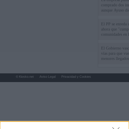
comprado dos inm
aunque Ayuso dic
el año"
El PP se enreda 
ahora que "cumpl
comunidades en l
oponen
El Gobierno vasc
vías para que vue
menores llegados
© Kiosko.net
Aviso Legal
Privacidad y Cookies