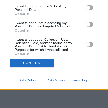
solo a este sitio web. Puede cambiar sus preferencias en
I want to opt-out of the Sale of my
cualquier momento entrando de nuevo en este sitio web o
Personal Data.
visitando nuestra política de privacidad.
Opted In
I want to opt-out of processing my
Personal Data for Targeted Advertising.
Opted In
I want to opt-out of Collection, Use,
Retention, Sale, and/or Sharing of my
Personal Data that Is Unrelated with the
Purposes for which it was collected.
Opted In
CONFIRM
Data Deletion
Data Access
Aviso legal