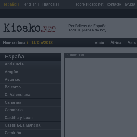
[ español ]
[ english ]
[ français ]
sobre Kiosko.net
contacto
ayuda
Periódicos de España
Toda la prensa de hoy
Hemeroteca
11/Dic/2013
Inicio
África
Asia
publicidad
España
Andalucía
Aragón
Asturias
Baleares
C. Valenciana
Canarias
Cantabria
Castilla y León
Castilla-La Mancha
Cataluña