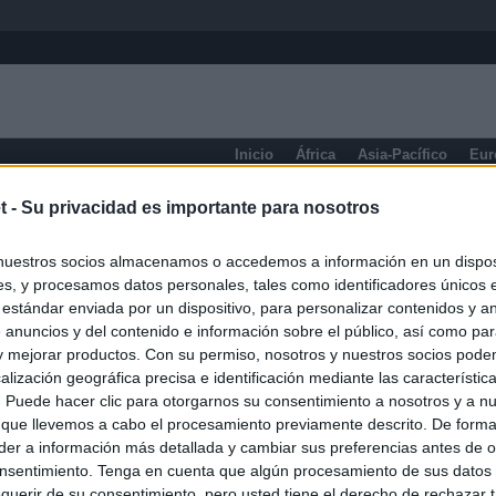
Inicio
África
Asia-Pacífico
Eur
Cantabria
t -
Su privacidad es importante para nosotros
nuestros socios almacenamos o accedemos a información en un disposi
s, y procesamos datos personales, tales como identificadores únicos 
 estándar enviada por un dispositivo, para personalizar contenidos y a
 anuncios y del contenido e información sobre el público, así como pa
 y mejorar productos. Con su permiso, nosotros y nuestros socios podem
alización geográfica precisa e identificación mediante las característic
s. Puede hacer clic para otorgarnos su consentimiento a nosotros y a n
 que llevemos a cabo el procesamiento previamente descrito. De forma 
er a información más detallada y cambiar sus preferencias antes de o
nsentimiento. Tenga en cuenta que algún procesamiento de sus datos
querir de su consentimiento, pero usted tiene el derecho de rechazar t