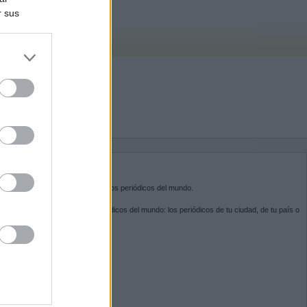
r sus
do nuestra
BRE KIOSKO.NET
sko.net
es la puerta de entrada a los periódicos del mundo.
ega por las portadas de los periódicos del mundo: los periódicos de tu ciudad, de tu país o
 otro extremo del mundo.
GUENOS