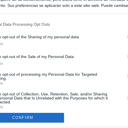
to. Sus preferencias se aplicarán solo a este sitio web. Puede cambia
s en cualquier momento entrando de nuevo en este sitio web o visitan
privacidad.
l Data Processing Opt Outs
o opt-out of the Sharing of my personal data.
In
o opt-out of the Sale of my Personal Data.
In
ias
SO
to opt-out of processing my Personal Data for Targeted
ing.
Kio
 entre los viajeros procedentes de Italia por los nuevos
In
 lo esperábamos peor"
Nav
del
o opt-out of Collection, Use, Retention, Sale, and/or Sharing
ntroles a los viajeros procedentes de Italia tras el rechazo de
ersonal Data that Is Unrelated with the Purposes for which it
SÍ
lected.
los
In
de la embestida de Meloni contra España por la crisis de Ceuta
CONFIRM