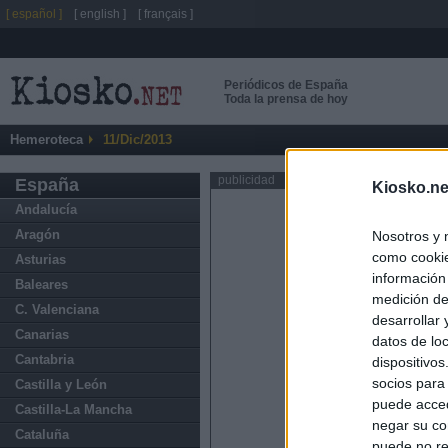
[ español ]
[ english ]
[ français ]
Periódicos de España
Toda la prensa de hoy
Hemeroteca
11/Dic/2013
publicidad
España
Kiosko.ne
Andalucía
Aragón
Nosotros y 
como cookie
Asturias
información
Baleares
medición de
C. Valenciana
desarrollar
Canarias
datos de loc
Cantabria
dispositivo
socios para
Castilla y León
puede acced
Castilla-La Mancha
negar su co
Cataluña
puede no re