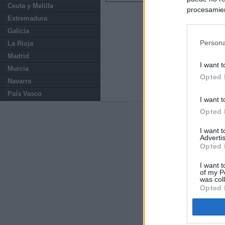
Ceuta y Melilla
procesamien
Extremadura
preferencia
política de 
Galicia
Persona
La Rioja
Madrid
I want t
Murcia
Opted 
Navarra
País Vasco
I want t
Opted 
Últimas notic
I want 
Advertis
Sorpresa y dudas
Opted 
controles: "Nos
I want t
España impone co
of my P
was col
Meloni a quitar
Opted 
Qué hay detrás 