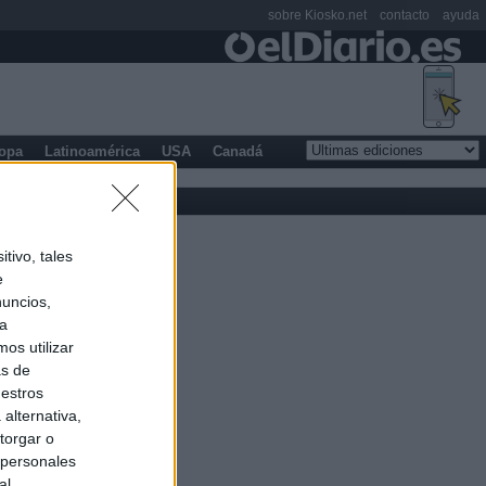
sobre Kiosko.net
contacto
ayuda
opa
Latinoamérica
USA
Canadá
tivo, tales
e
nuncios,
ra
os utilizar
as de
uestros
alternativa,
torgar o
 personales
al