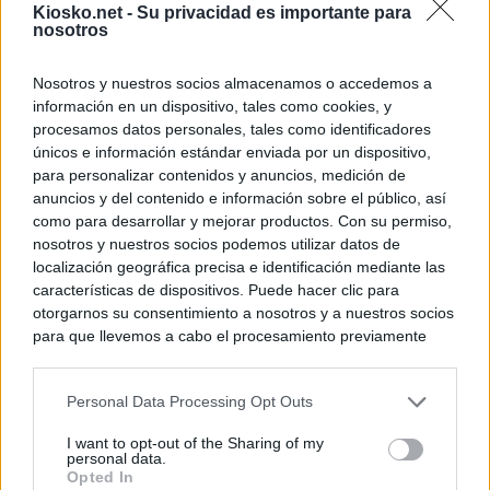
Kiosko.net -
Su privacidad es importante para
nosotros
Nosotros y nuestros socios almacenamos o accedemos a
información en un dispositivo, tales como cookies, y
procesamos datos personales, tales como identificadores
únicos e información estándar enviada por un dispositivo,
para personalizar contenidos y anuncios, medición de
anuncios y del contenido e información sobre el público, así
como para desarrollar y mejorar productos. Con su permiso,
nosotros y nuestros socios podemos utilizar datos de
localización geográfica precisa e identificación mediante las
características de dispositivos. Puede hacer clic para
otorgarnos su consentimiento a nosotros y a nuestros socios
para que llevemos a cabo el procesamiento previamente
descrito. De forma alternativa, puede acceder a información
más detallada y cambiar sus preferencias antes de otorgar o
Personal Data Processing Opt Outs
negar su consentimiento. Tenga en cuenta que algún
procesamiento de sus datos personales puede no requerir
I want to opt-out of the Sharing of my
de su consentimiento, pero usted tiene el derecho de
personal data.
rechazar tal procesamiento. Sus preferencias se aplicarán
Opted In