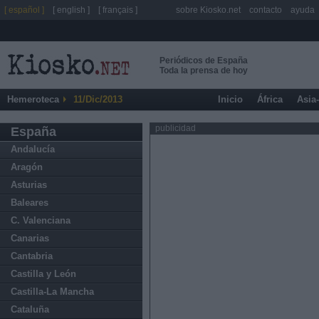
[ español ]
[ english ]
[ français ]
sobre Kiosko.net
contacto
ayuda
Periódicos de España
Toda la prensa de hoy
Hemeroteca
11/Dic/2013
Inicio
África
Asia
publicidad
España
Andalucía
Aragón
Asturias
Baleares
C. Valenciana
Canarias
Cantabria
Castilla y León
Castilla-La Mancha
Cataluña