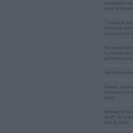
coordinación con
cruzar la fronter
"¿Cuál es el plan
WhatsApp, Faceb
un nuevo cruce a
15 de agosto
Vox eleva la pres
los menores de C
gobiernan en coa
Qué fácil es odi
Tatuajes, cicatri
que busca a los d
Ceuta
Herencia del esc
del PP: así es l
ático de Ayuso