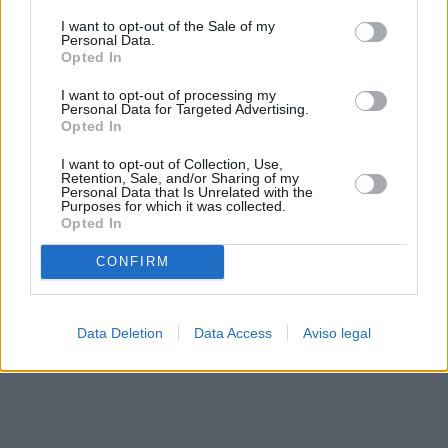
solo a este sitio web. Puede cambiar sus preferencias en
I want to opt-out of the Sale of my
cualquier momento entrando de nuevo en este sitio web o
Personal Data.
visitando nuestra política de privacidad.
Opted In
I want to opt-out of processing my
Personal Data for Targeted Advertising.
Opted In
I want to opt-out of Collection, Use,
Retention, Sale, and/or Sharing of my
Personal Data that Is Unrelated with the
Purposes for which it was collected.
Opted In
CONFIRM
Data Deletion
Data Access
Aviso legal