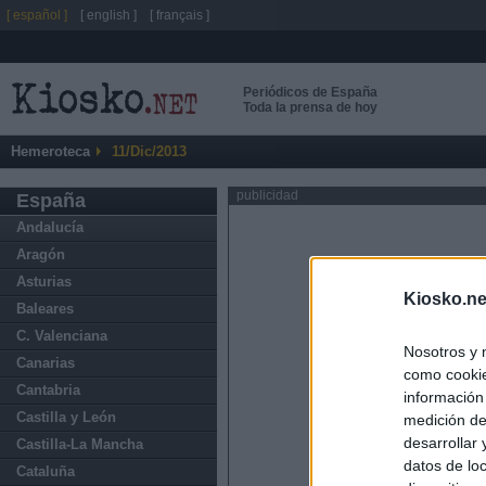
[ español ]
[ english ]
[ français ]
Periódicos de España
Toda la prensa de hoy
Hemeroteca
11/Dic/2013
publicidad
España
Andalucía
Aragón
Asturias
Kiosko.ne
Baleares
C. Valenciana
Nosotros y 
Canarias
como cookie
Cantabria
información
Castilla y León
medición de
desarrollar
Castilla-La Mancha
datos de loc
Cataluña