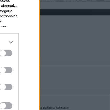
uestros
alternativa,
torgar o
 personales
al
r sus
do nuestra
BRE KIOSKO.NET
sko.net
es la puerta de entrada a los periódicos del mundo.