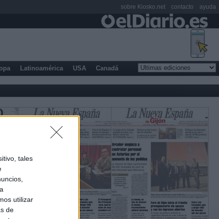
sobre Kiosko.net
contacto
ayuda
opa
Latinoamérica
USA
Canadá
tivo, tales
e
nuncios,
ra
os utilizar
as de