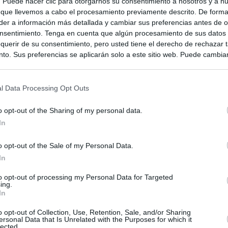
s. Puede hacer clic para otorgarnos su consentimiento a nosotros y a n
 que llevemos a cabo el procesamiento previamente descrito. De forma 
er a información más detallada y cambiar sus preferencias antes de o
as
nsentimiento. Tenga en cuenta que algún procesamiento de sus datos
querir de su consentimiento, pero usted tiene el derecho de rechazar t
to. Sus preferencias se aplicarán solo a este sitio web. Puede cambia
s en cualquier momento entrando de nuevo en este sitio web o visitan
privacidad.
l Data Processing Opt Outs
o opt-out of the Sharing of my personal data.
In
o opt-out of the Sale of my Personal Data.
In
to opt-out of processing my Personal Data for Targeted
ing.
In
ias
SO
o opt-out of Collection, Use, Retention, Sale, and/or Sharing
ersonal Data that Is Unrelated with the Purposes for which it
Kio
 que Ayuso señaló por la compra del ático: "Lo que no se dice es
lected.