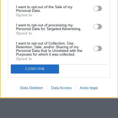
solo a este sitio web. Puede cambiar sus preferencias en
I want to opt-out of the Sale of my
cualquier momento entrando de nuevo en este sitio web o
Personal Data.
visitando nuestra política de privacidad.
Opted In
I want to opt-out of processing my
Personal Data for Targeted Advertising.
Opted In
I want to opt-out of Collection, Use,
Retention, Sale, and/or Sharing of my
Personal Data that Is Unrelated with the
Purposes for which it was collected.
Opted In
CONFIRM
Data Deletion
Data Access
Aviso legal