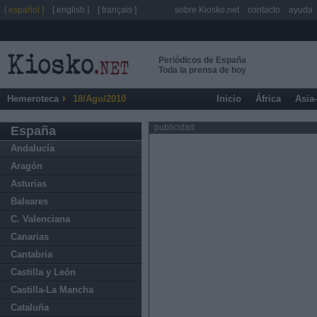
[ español ]
[ english ]
[ français ]
sobre Kiosko.net
contacto
ayuda
Periódicos de España
Toda la prensa de hoy
Hemeroteca
18/Ago/2010
Inicio
África
Asia
publicidad
España
Andalucía
Aragón
Asturias
Baleares
C. Valenciana
Canarias
Cantabria
Castilla y León
Castilla-La Mancha
Cataluña