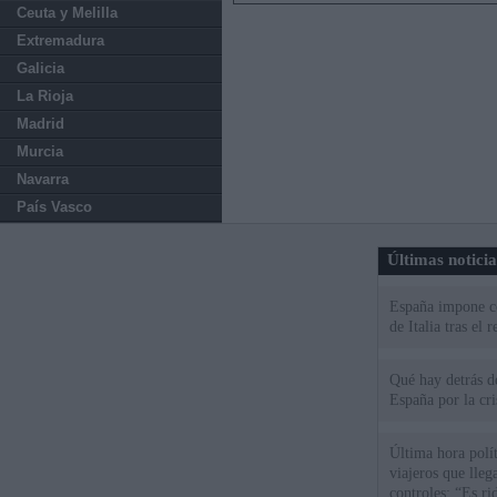
Ceuta y Melilla
Extremadura
Galicia
La Rioja
Madrid
Murcia
Navarra
País Vasco
Últimas notici
España impone co
de Italia tras el
Qué hay detrás d
España por la cri
Última hora polít
viajeros que llega
controles: “Es ri