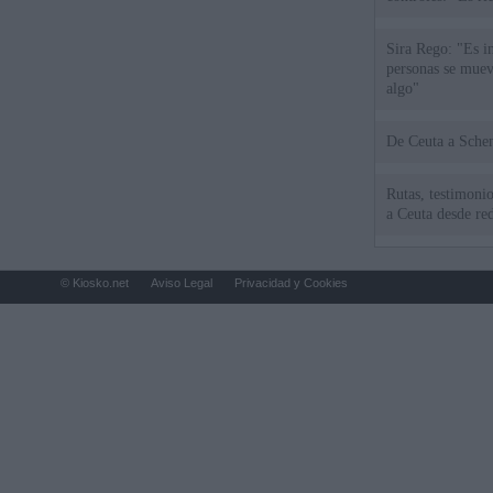
Sira Rego: "Es i
personas se muev
algo"
De Ceu
Rutas, testimonio
a Ceuta desde red
© Kiosko.net
Aviso Legal
Privacidad y Cookies