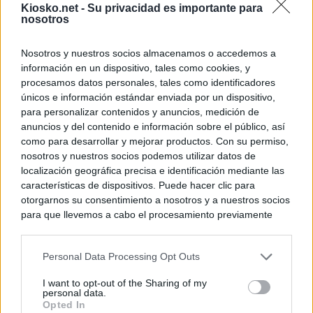
Kiosko.net -
Su privacidad es importante para
nosotros
Nosotros y nuestros socios almacenamos o accedemos a
información en un dispositivo, tales como cookies, y
procesamos datos personales, tales como identificadores
únicos e información estándar enviada por un dispositivo,
para personalizar contenidos y anuncios, medición de
anuncios y del contenido e información sobre el público, así
como para desarrollar y mejorar productos. Con su permiso,
nosotros y nuestros socios podemos utilizar datos de
localización geográfica precisa e identificación mediante las
características de dispositivos. Puede hacer clic para
otorgarnos su consentimiento a nosotros y a nuestros socios
para que llevemos a cabo el procesamiento previamente
descrito. De forma alternativa, puede acceder a información
más detallada y cambiar sus preferencias antes de otorgar o
Personal Data Processing Opt Outs
negar su consentimiento. Tenga en cuenta que algún
procesamiento de sus datos personales puede no requerir
I want to opt-out of the Sharing of my
de su consentimiento, pero usted tiene el derecho de
personal data.
rechazar tal procesamiento. Sus preferencias se aplicarán
Opted In