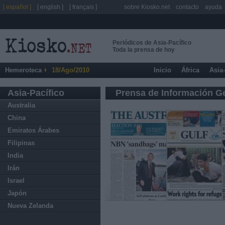
[ español ]
[ english ]
[ français ]
sobre Kiosko.net
contacto
ayuda
Periódicos de Asia-Pacífico
Toda la prensa de hoy
Hemeroteca
18/Ago/2010
Inicio
África
Asia
Asia-Pacífico
Prensa de Información G
Australia
China
Emiratos Árabes
Filipinas
India
Irán
Israel
Japón
Nueva Zelanda