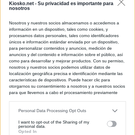
Kiosko.net -
Su privacidad es importante para
nosotros
Nosotros y nuestros socios almacenamos o accedemos a
información en un dispositivo, tales como cookies, y
procesamos datos personales, tales como identificadores
únicos e información estándar enviada por un dispositivo,
para personalizar contenidos y anuncios, medición de
anuncios y del contenido e información sobre el público, así
como para desarrollar y mejorar productos. Con su permiso,
nosotros y nuestros socios podemos utilizar datos de
localización geográfica precisa e identificación mediante las
características de dispositivos. Puede hacer clic para
otorgarnos su consentimiento a nosotros y a nuestros socios
para que llevemos a cabo el procesamiento previamente
descrito. De forma alternativa, puede acceder a información
más detallada y cambiar sus preferencias antes de otorgar o
Personal Data Processing Opt Outs
negar su consentimiento. Tenga en cuenta que algún
procesamiento de sus datos personales puede no requerir
I want to opt-out of the Sharing of my
de su consentimiento, pero usted tiene el derecho de
personal data.
rechazar tal procesamiento. Sus preferencias se aplicarán
Opted In