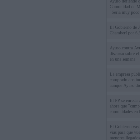
Ayuso defiende q
Comunidad de Mad
"Sería muy poco 
El Gobierno de A
Chamberí por 6,3
Ayuso contra Ay
discurso sobre e
en una semana
La empresa públic
comprado dos inm
aunque Ayuso dic
el año"
El PP se enreda 
ahora que "cumpl
comunidades en l
oponen
El Gobierno vasc
vías para que vue
menores llegados