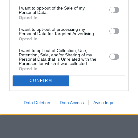
solo a este sitio web. Puede cambiar sus preferencias en
I want to opt-out of the Sale of my
cualquier momento entrando de nuevo en este sitio web o
Personal Data.
visitando nuestra política de privacidad.
Opted In
I want to opt-out of processing my
Personal Data for Targeted Advertising.
Opted In
I want to opt-out of Collection, Use,
Retention, Sale, and/or Sharing of my
Personal Data that Is Unrelated with the
Purposes for which it was collected.
Opted In
CONFIRM
Data Deletion
Data Access
Aviso legal