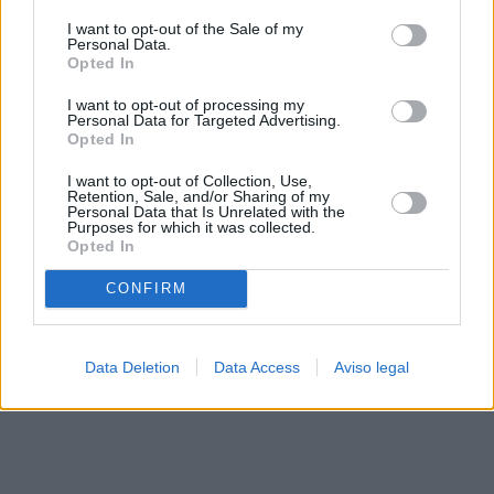
solo a este sitio web. Puede cambiar sus preferencias en
I want to opt-out of the Sale of my
cualquier momento entrando de nuevo en este sitio web o
Personal Data.
visitando nuestra política de privacidad.
Opted In
I want to opt-out of processing my
Personal Data for Targeted Advertising.
Opted In
I want to opt-out of Collection, Use,
Retention, Sale, and/or Sharing of my
Personal Data that Is Unrelated with the
Purposes for which it was collected.
Opted In
CONFIRM
Data Deletion
Data Access
Aviso legal