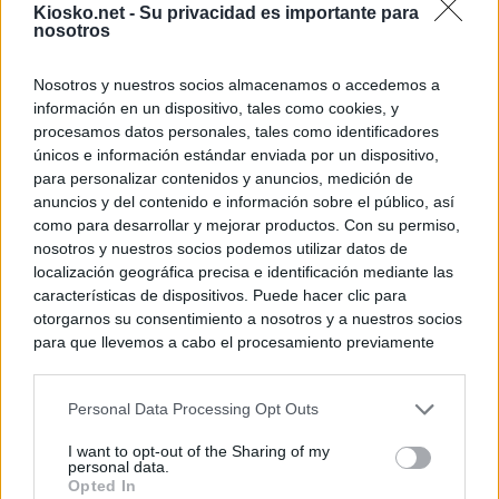
Kiosko.net -
Su privacidad es importante para
para Italia con 
nosotros
Nosotros y nuestros socios almacenamos o accedemos a
© Kiosko.net
Aviso Legal
Privacidad y Cookies
información en un dispositivo, tales como cookies, y
procesamos datos personales, tales como identificadores
únicos e información estándar enviada por un dispositivo,
para personalizar contenidos y anuncios, medición de
anuncios y del contenido e información sobre el público, así
como para desarrollar y mejorar productos. Con su permiso,
nosotros y nuestros socios podemos utilizar datos de
localización geográfica precisa e identificación mediante las
características de dispositivos. Puede hacer clic para
otorgarnos su consentimiento a nosotros y a nuestros socios
para que llevemos a cabo el procesamiento previamente
descrito. De forma alternativa, puede acceder a información
más detallada y cambiar sus preferencias antes de otorgar o
Personal Data Processing Opt Outs
negar su consentimiento. Tenga en cuenta que algún
procesamiento de sus datos personales puede no requerir
I want to opt-out of the Sharing of my
de su consentimiento, pero usted tiene el derecho de
personal data.
rechazar tal procesamiento. Sus preferencias se aplicarán
Opted In