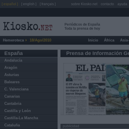
[ español ]
[ english ]
[ français ]
sobre Kiosko.net
contacto
ayuda
Periódicos de España
Toda la prensa de hoy
Hemeroteca
18/Ago/2010
Inicio
África
Asia
España
Prensa de Información G
Andalucía
Aragón
Asturias
Baleares
C. Valenciana
Canarias
Cantabria
Castilla y León
Castilla-La Mancha
Cataluña
publicidad