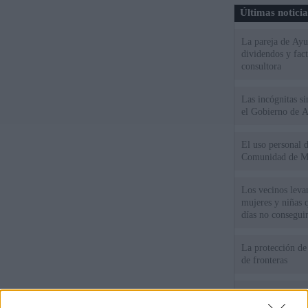
Últimas notici
La pareja de Ayu
dividendos y fac
consultora
Las incógnitas s
el Gobierno de 
El uso personal d
Comunidad de M
Los vecinos leva
mujeres y niñas 
días no consegu
La protección de
de fronteras
Meloni denuncia 
mientras llama a