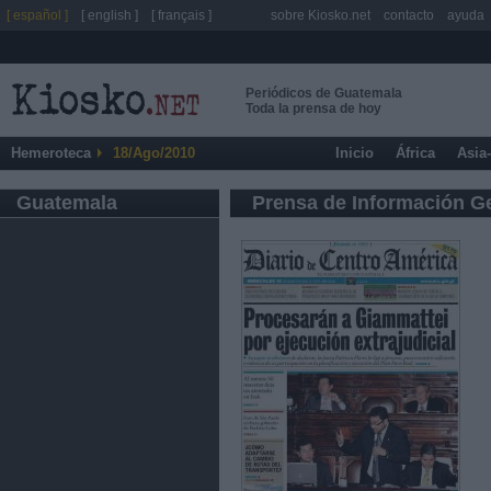
[ español ]
[ english ]
[ français ]
sobre Kiosko.net
contacto
ayuda
Periódicos de Guatemala
Toda la prensa de hoy
Hemeroteca
18/Ago/2010
Inicio
África
Asia
Guatemala
Prensa de Información G