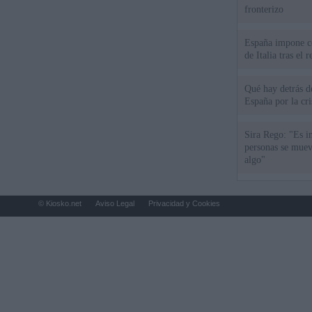
fronterizo
España impone co
de Italia tras el
Qué hay detrás d
España por la cri
Sira Rego: "Es i
personas se muev
algo"
© Kiosko.net
Aviso Legal
Privacidad y Cookies