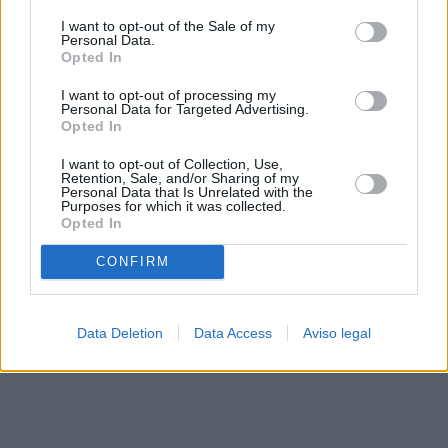
solo a este sitio web. Puede cambiar sus preferencias en
I want to opt-out of the Sale of my
cualquier momento entrando de nuevo en este sitio web o
Personal Data.
visitando nuestra política de privacidad.
Opted In
I want to opt-out of processing my
Personal Data for Targeted Advertising.
Opted In
I want to opt-out of Collection, Use,
Retention, Sale, and/or Sharing of my
Personal Data that Is Unrelated with the
Purposes for which it was collected.
Opted In
CONFIRM
Data Deletion
Data Access
Aviso legal