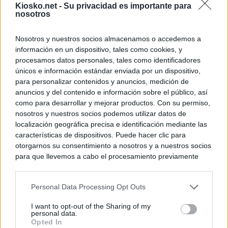
Kiosko.net -
Su privacidad es importante para
nosotros
Nosotros y nuestros socios almacenamos o accedemos a
información en un dispositivo, tales como cookies, y
procesamos datos personales, tales como identificadores
únicos e información estándar enviada por un dispositivo,
para personalizar contenidos y anuncios, medición de
anuncios y del contenido e información sobre el público, así
como para desarrollar y mejorar productos. Con su permiso,
nosotros y nuestros socios podemos utilizar datos de
localización geográfica precisa e identificación mediante las
características de dispositivos. Puede hacer clic para
otorgarnos su consentimiento a nosotros y a nuestros socios
para que llevemos a cabo el procesamiento previamente
descrito. De forma alternativa, puede acceder a información
más detallada y cambiar sus preferencias antes de otorgar o
Personal Data Processing Opt Outs
negar su consentimiento. Tenga en cuenta que algún
procesamiento de sus datos personales puede no requerir
I want to opt-out of the Sharing of my
de su consentimiento, pero usted tiene el derecho de
personal data.
rechazar tal procesamiento. Sus preferencias se aplicarán
Opted In