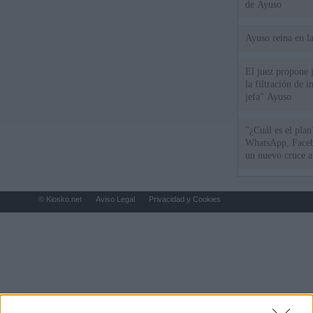
de Ayuso
Ayuso reina en l
El juez propone j
la filtración de i
jefa" Ayuso
"¿Cuál es el plan
WhatsApp, Faceb
un nuevo cruce a
15 de agosto
© Kiosko.net
Aviso Legal
Privacidad y Cookies