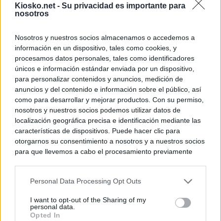
Kiosko.net -
Su privacidad es importante para
nosotros
Nosotros y nuestros socios almacenamos o accedemos a
información en un dispositivo, tales como cookies, y
procesamos datos personales, tales como identificadores
únicos e información estándar enviada por un dispositivo,
para personalizar contenidos y anuncios, medición de
anuncios y del contenido e información sobre el público, así
como para desarrollar y mejorar productos. Con su permiso,
nosotros y nuestros socios podemos utilizar datos de
localización geográfica precisa e identificación mediante las
características de dispositivos. Puede hacer clic para
otorgarnos su consentimiento a nosotros y a nuestros socios
para que llevemos a cabo el procesamiento previamente
descrito. De forma alternativa, puede acceder a información
más detallada y cambiar sus preferencias antes de otorgar o
Personal Data Processing Opt Outs
negar su consentimiento. Tenga en cuenta que algún
procesamiento de sus datos personales puede no requerir
I want to opt-out of the Sharing of my
de su consentimiento, pero usted tiene el derecho de
personal data.
rechazar tal procesamiento. Sus preferencias se aplicarán
Opted In