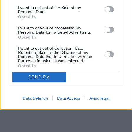
solo a este sitio web. Puede cambiar sus preferencias en
I want to opt-out of the Sale of my
cualquier momento entrando de nuevo en este sitio web o
Personal Data.
visitando nuestra política de privacidad.
Opted In
I want to opt-out of processing my
Personal Data for Targeted Advertising.
Opted In
I want to opt-out of Collection, Use,
Retention, Sale, and/or Sharing of my
Personal Data that Is Unrelated with the
Purposes for which it was collected.
Opted In
CONFIRM
Data Deletion
Data Access
Aviso legal