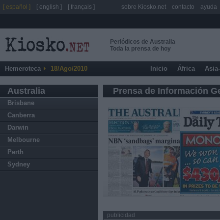
[ español ]
[ english ]
[ français ]
sobre Kiosko.net
contacto
ayuda
Periódicos de Australia
Toda la prensa de hoy
Hemeroteca
18/Ago/2010
Inicio
África
Asia
Australia
Prensa de Información G
Brisbane
Canberra
Darwin
Melbourne
Perth
Sydney
publicidad