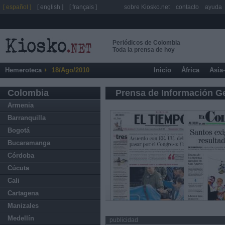
[ español ]
[ english ]
[ français ]
sobre Kiosko.net
contacto
ayuda
Periódicos de Colombia
Toda la prensa de hoy
Hemeroteca
18/Ago/2010
Inicio
África
Asia
Colombia
Prensa de Información G
Armenia
Barranquilla
Bogotá
Bucaramanga
Córdoba
Cúcuta
Cali
Cartagena
Manizales
Medellín
publicidad