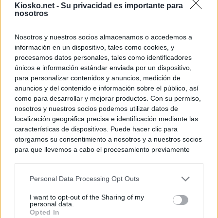
Kiosko.net -
Su privacidad es importante para
nosotros
Nosotros y nuestros socios almacenamos o accedemos a
información en un dispositivo, tales como cookies, y
procesamos datos personales, tales como identificadores
únicos e información estándar enviada por un dispositivo,
para personalizar contenidos y anuncios, medición de
anuncios y del contenido e información sobre el público, así
como para desarrollar y mejorar productos. Con su permiso,
nosotros y nuestros socios podemos utilizar datos de
localización geográfica precisa e identificación mediante las
características de dispositivos. Puede hacer clic para
otorgarnos su consentimiento a nosotros y a nuestros socios
para que llevemos a cabo el procesamiento previamente
descrito. De forma alternativa, puede acceder a información
más detallada y cambiar sus preferencias antes de otorgar o
Personal Data Processing Opt Outs
negar su consentimiento. Tenga en cuenta que algún
procesamiento de sus datos personales puede no requerir
I want to opt-out of the Sharing of my
de su consentimiento, pero usted tiene el derecho de
personal data.
rechazar tal procesamiento. Sus preferencias se aplicarán
Opted In