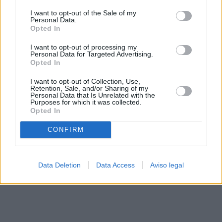
solo a este sitio web. Puede cambiar sus preferencias en
I want to opt-out of the Sale of my
cualquier momento entrando de nuevo en este sitio web o
Personal Data.
visitando nuestra política de privacidad.
Opted In
I want to opt-out of processing my
Personal Data for Targeted Advertising.
Opted In
I want to opt-out of Collection, Use,
Retention, Sale, and/or Sharing of my
Personal Data that Is Unrelated with the
Purposes for which it was collected.
Opted In
CONFIRM
Data Deletion
Data Access
Aviso legal