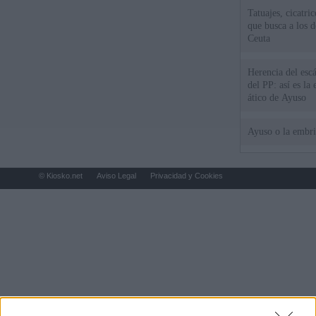
Tatuajes, cicatri
que busca a los d
Ceuta
Herencia del esc
del PP: así es l
ático de Ayuso
Ayuso o la embr
© Kiosko.net
Aviso Legal
Privacidad y Cookies