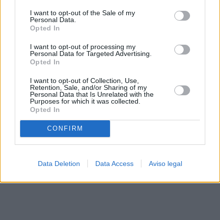
solo a este sitio web. Puede cambiar sus preferencias en
I want to opt-out of the Sale of my
cualquier momento entrando de nuevo en este sitio web o
Personal Data.
visitando nuestra política de privacidad.
Opted In
I want to opt-out of processing my
Personal Data for Targeted Advertising.
Opted In
I want to opt-out of Collection, Use,
Retention, Sale, and/or Sharing of my
Personal Data that Is Unrelated with the
Purposes for which it was collected.
Opted In
CONFIRM
Data Deletion
Data Access
Aviso legal