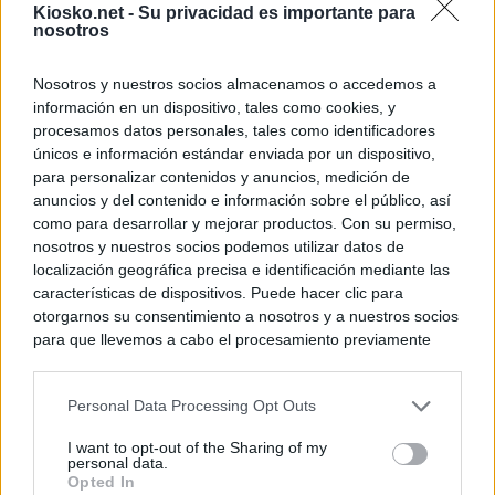
Kiosko.net -
Su privacidad es importante para
nosotros
Nosotros y nuestros socios almacenamos o accedemos a
información en un dispositivo, tales como cookies, y
procesamos datos personales, tales como identificadores
únicos e información estándar enviada por un dispositivo,
para personalizar contenidos y anuncios, medición de
anuncios y del contenido e información sobre el público, así
como para desarrollar y mejorar productos. Con su permiso,
nosotros y nuestros socios podemos utilizar datos de
localización geográfica precisa e identificación mediante las
características de dispositivos. Puede hacer clic para
otorgarnos su consentimiento a nosotros y a nuestros socios
para que llevemos a cabo el procesamiento previamente
descrito. De forma alternativa, puede acceder a información
más detallada y cambiar sus preferencias antes de otorgar o
Personal Data Processing Opt Outs
negar su consentimiento. Tenga en cuenta que algún
procesamiento de sus datos personales puede no requerir
I want to opt-out of the Sharing of my
de su consentimiento, pero usted tiene el derecho de
personal data.
rechazar tal procesamiento. Sus preferencias se aplicarán
Opted In