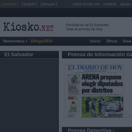
[ español ]
[ english ]
[ français ]
sobre Kiosko.net
contacto
ayuda
Periódicos de El Salvador
Toda la prensa de hoy
Hemeroteca
18/Ago/2010
Inicio
África
Asia
El Salvador
Prensa de Información G
Prensa Deportiva