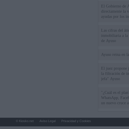
El Gobierno de A
directamente la 
ayudas por los i
Las cifras del át
inmobiliaria a l
de Ayuso
Ayuso reina en l
El juez propone j
la filtración de i
jefa" Ayuso
"¿Cuál es el plan
WhatsApp, Faceb
un nuevo cruce a
15 de agosto
© Kiosko.net
Aviso Legal
Privacidad y Cookies