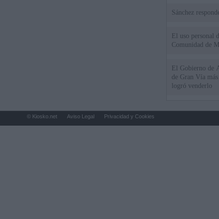
Sánchez responde
El uso personal d
Comunidad de M
El Gobierno de A
de Gran Vía más
logró venderlo
© Kiosko.net
Aviso Legal
Privacidad y Cookies