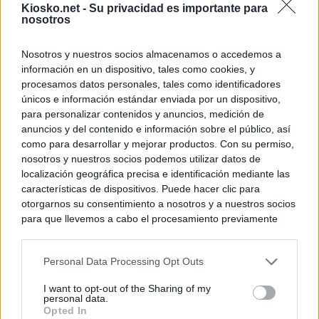
Kiosko.net -
Su privacidad es importante para
nosotros
Nosotros y nuestros socios almacenamos o accedemos a
información en un dispositivo, tales como cookies, y
procesamos datos personales, tales como identificadores
únicos e información estándar enviada por un dispositivo,
para personalizar contenidos y anuncios, medición de
anuncios y del contenido e información sobre el público, así
como para desarrollar y mejorar productos. Con su permiso,
nosotros y nuestros socios podemos utilizar datos de
localización geográfica precisa e identificación mediante las
características de dispositivos. Puede hacer clic para
otorgarnos su consentimiento a nosotros y a nuestros socios
para que llevemos a cabo el procesamiento previamente
descrito. De forma alternativa, puede acceder a información
más detallada y cambiar sus preferencias antes de otorgar o
Personal Data Processing Opt Outs
negar su consentimiento. Tenga en cuenta que algún
procesamiento de sus datos personales puede no requerir
I want to opt-out of the Sharing of my
de su consentimiento, pero usted tiene el derecho de
personal data.
rechazar tal procesamiento. Sus preferencias se aplicarán
Opted In