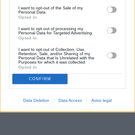
solo a este sitio web. Puede cambiar sus preferencias en
I want to opt-out of the Sale of my
cualquier momento entrando de nuevo en este sitio web o
Personal Data.
visitando nuestra política de privacidad.
Opted In
I want to opt-out of processing my
Personal Data for Targeted Advertising.
Opted In
I want to opt-out of Collection, Use,
Retention, Sale, and/or Sharing of my
Personal Data that Is Unrelated with the
Purposes for which it was collected.
Opted In
CONFIRM
Data Deletion
Data Access
Aviso legal