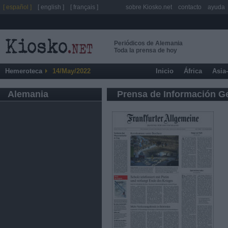
[ español ]
[ english ]
[ français ]
sobre Kiosko.net
contacto
ayuda
Periódicos de Alemania
Toda la prensa de hoy
Hemeroteca
14/May/2022
Inicio
África
Asia
Alemania
Prensa de Información G