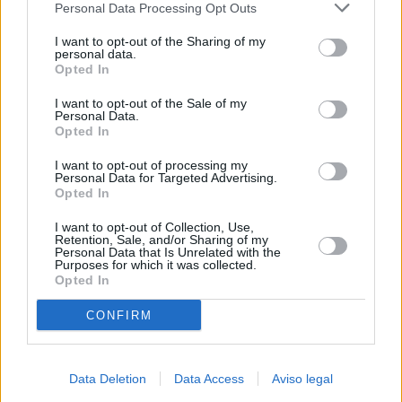
Personal Data Processing Opt Outs
negar su consentimiento. Tenga en cuenta que algún
procesamiento de sus datos personales puede no requerir
I want to opt-out of the Sharing of my
de su consentimiento, pero usted tiene el derecho de
personal data.
rechazar tal procesamiento. Sus preferencias se aplicarán
Opted In
solo a este sitio web. Puede cambiar sus preferencias en
I want to opt-out of the Sale of my
cualquier momento entrando de nuevo en este sitio web o
Personal Data.
visitando nuestra política de privacidad.
Opted In
I want to opt-out of processing my
Personal Data for Targeted Advertising.
Opted In
I want to opt-out of Collection, Use,
Retention, Sale, and/or Sharing of my
Personal Data that Is Unrelated with the
Purposes for which it was collected.
Opted In
CONFIRM
Data Deletion
Data Access
Aviso legal