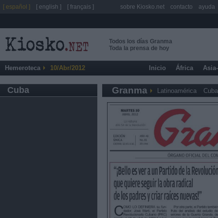
[ español ]
[ english ]
[ français ]
sobre Kiosko.net
contacto
ayuda
Todos los días Granma
Toda la prensa de hoy
Hemeroteca
10/Abr/2012
Inicio
África
Asia
Cuba
Granma
Latinoamérica
Cuba