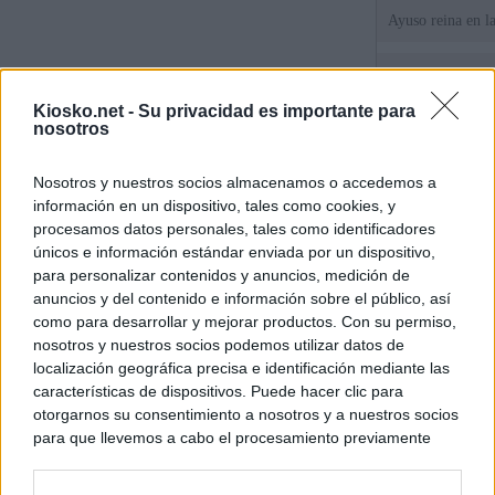
Ayuso reina en l
El juez propone j
la filtración de i
Kiosko.net -
Su privacidad es importante para
jefa" Ayuso
nosotros
"¿Cuál es el plan
Nosotros y nuestros socios almacenamos o accedemos a
WhatsApp, Faceb
información en un dispositivo, tales como cookies, y
un nuevo cruce a
15 de agosto
procesamos datos personales, tales como identificadores
únicos e información estándar enviada por un dispositivo,
para personalizar contenidos y anuncios, medición de
© Kiosko.net
Aviso Legal
Privacidad y Cookies
anuncios y del contenido e información sobre el público, así
como para desarrollar y mejorar productos. Con su permiso,
nosotros y nuestros socios podemos utilizar datos de
localización geográfica precisa e identificación mediante las
características de dispositivos. Puede hacer clic para
otorgarnos su consentimiento a nosotros y a nuestros socios
para que llevemos a cabo el procesamiento previamente
descrito. De forma alternativa, puede acceder a información
más detallada y cambiar sus preferencias antes de otorgar o