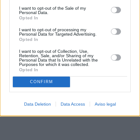
solo a este sitio web. Puede cambiar sus preferencias en
I want to opt-out of the Sale of my
cualquier momento entrando de nuevo en este sitio web o
Personal Data.
visitando nuestra política de privacidad.
Opted In
I want to opt-out of processing my
Personal Data for Targeted Advertising.
Opted In
I want to opt-out of Collection, Use,
Retention, Sale, and/or Sharing of my
Personal Data that Is Unrelated with the
Purposes for which it was collected.
Opted In
CONFIRM
Data Deletion
Data Access
Aviso legal