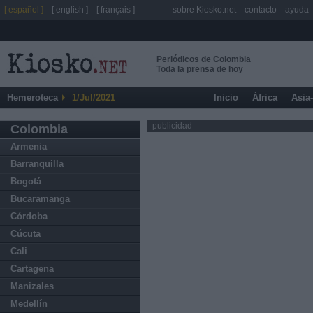
[ español ]
[ english ]
[ français ]
sobre Kiosko.net
contacto
ayuda
Periódicos de Colombia
Toda la prensa de hoy
Hemeroteca
1/Jul/2021
Inicio
África
Asia
publicidad
Colombia
Armenia
Barranquilla
Bogotá
Bucaramanga
Córdoba
Cúcuta
Cali
Cartagena
Manizales
Medellín