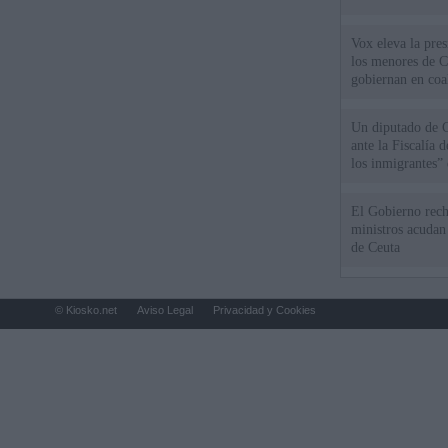
Vox eleva la pres
los menores de C
gobiernan en coa
Un diputado de 
ante la Fiscalía 
los inmigrantes”
El Gobierno rech
ministros acudan 
de Ceuta
© Kiosko.net
Aviso Legal
Privacidad y Cookies