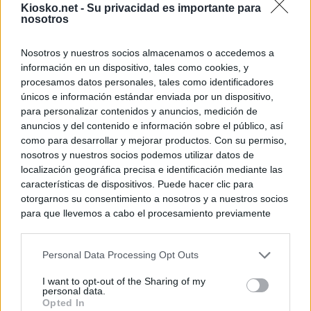
Kiosko.net -
Su privacidad es importante para
nosotros
Nosotros y nuestros socios almacenamos o accedemos a
información en un dispositivo, tales como cookies, y
procesamos datos personales, tales como identificadores
únicos e información estándar enviada por un dispositivo,
para personalizar contenidos y anuncios, medición de
anuncios y del contenido e información sobre el público, así
como para desarrollar y mejorar productos. Con su permiso,
nosotros y nuestros socios podemos utilizar datos de
localización geográfica precisa e identificación mediante las
características de dispositivos. Puede hacer clic para
otorgarnos su consentimiento a nosotros y a nuestros socios
para que llevemos a cabo el procesamiento previamente
descrito. De forma alternativa, puede acceder a información
más detallada y cambiar sus preferencias antes de otorgar o
Personal Data Processing Opt Outs
negar su consentimiento. Tenga en cuenta que algún
procesamiento de sus datos personales puede no requerir
I want to opt-out of the Sharing of my
de su consentimiento, pero usted tiene el derecho de
personal data.
rechazar tal procesamiento. Sus preferencias se aplicarán
Opted In