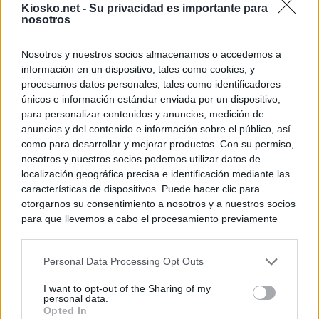
Kiosko.net -
Su privacidad es importante para
nosotros
Nosotros y nuestros socios almacenamos o accedemos a
información en un dispositivo, tales como cookies, y
procesamos datos personales, tales como identificadores
únicos e información estándar enviada por un dispositivo,
para personalizar contenidos y anuncios, medición de
anuncios y del contenido e información sobre el público, así
como para desarrollar y mejorar productos. Con su permiso,
nosotros y nuestros socios podemos utilizar datos de
localización geográfica precisa e identificación mediante las
características de dispositivos. Puede hacer clic para
otorgarnos su consentimiento a nosotros y a nuestros socios
para que llevemos a cabo el procesamiento previamente
descrito. De forma alternativa, puede acceder a información
más detallada y cambiar sus preferencias antes de otorgar o
Personal Data Processing Opt Outs
negar su consentimiento. Tenga en cuenta que algún
procesamiento de sus datos personales puede no requerir
I want to opt-out of the Sharing of my
de su consentimiento, pero usted tiene el derecho de
personal data.
rechazar tal procesamiento. Sus preferencias se aplicarán
Opted In