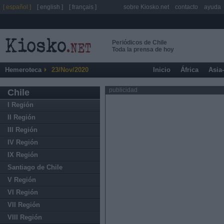
[ español ]
[ english ]
[ français ]
sobre Kiosko.net
contacto
ayuda
Periódicos de Chile
Toda la prensa de hoy
Hemeroteca
23/Nov/2020
Inicio
África
Asia
publicidad
Chile
I Región
II Región
III Región
IV Región
IX Región
Santiago de Chile
V Región
VI Región
VII Región
VIII Región