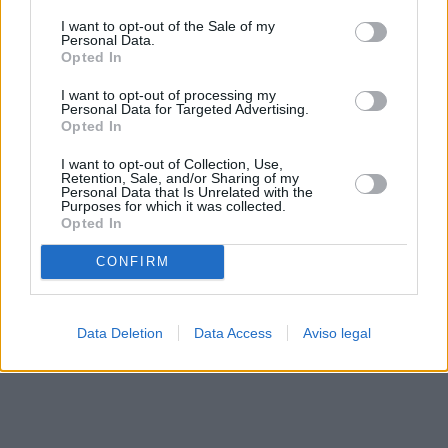
solo a este sitio web. Puede cambiar sus preferencias en
I want to opt-out of the Sale of my
cualquier momento entrando de nuevo en este sitio web o
Personal Data.
visitando nuestra política de privacidad.
Opted In
I want to opt-out of processing my
Personal Data for Targeted Advertising.
Opted In
I want to opt-out of Collection, Use,
Retention, Sale, and/or Sharing of my
Personal Data that Is Unrelated with the
Purposes for which it was collected.
Opted In
CONFIRM
Data Deletion
Data Access
Aviso legal