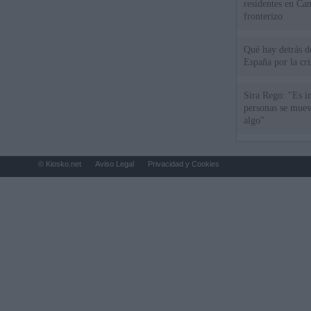
residentes en Can
fronterizo
Qué hay detrás d
España por la cri
Sira Rego: "Es i
personas se muev
algo"
© Kiosko.net
Aviso Legal
Privacidad y Cookies