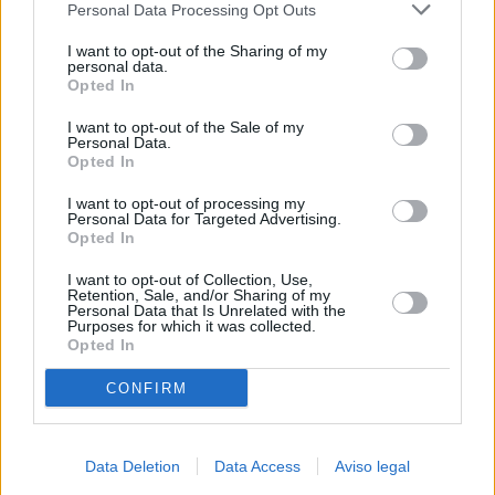
Personal Data Processing Opt Outs
negar su consentimiento. Tenga en cuenta que algún
procesamiento de sus datos personales puede no requerir
I want to opt-out of the Sharing of my
de su consentimiento, pero usted tiene el derecho de
personal data.
rechazar tal procesamiento. Sus preferencias se aplicarán
Opted In
solo a este sitio web. Puede cambiar sus preferencias en
I want to opt-out of the Sale of my
cualquier momento entrando de nuevo en este sitio web o
Personal Data.
visitando nuestra política de privacidad.
Opted In
I want to opt-out of processing my
Personal Data for Targeted Advertising.
Opted In
I want to opt-out of Collection, Use,
Retention, Sale, and/or Sharing of my
Personal Data that Is Unrelated with the
Purposes for which it was collected.
Opted In
CONFIRM
Data Deletion
Data Access
Aviso legal