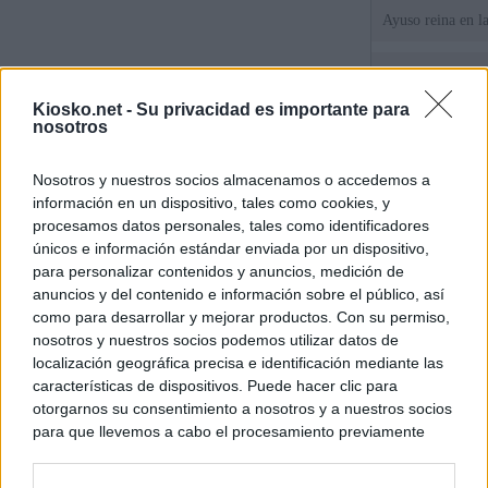
Ayuso reina en l
El juez propone j
la filtración de i
Kiosko.net -
Su privacidad es importante para
jefa" Ayuso
nosotros
"¿Cuál es el plan
Nosotros y nuestros socios almacenamos o accedemos a
WhatsApp, Faceb
información en un dispositivo, tales como cookies, y
un nuevo cruce a
15 de agosto
procesamos datos personales, tales como identificadores
únicos e información estándar enviada por un dispositivo,
para personalizar contenidos y anuncios, medición de
© Kiosko.net
Aviso Legal
Privacidad y Cookies
anuncios y del contenido e información sobre el público, así
como para desarrollar y mejorar productos. Con su permiso,
nosotros y nuestros socios podemos utilizar datos de
localización geográfica precisa e identificación mediante las
características de dispositivos. Puede hacer clic para
otorgarnos su consentimiento a nosotros y a nuestros socios
para que llevemos a cabo el procesamiento previamente
descrito. De forma alternativa, puede acceder a información
más detallada y cambiar sus preferencias antes de otorgar o