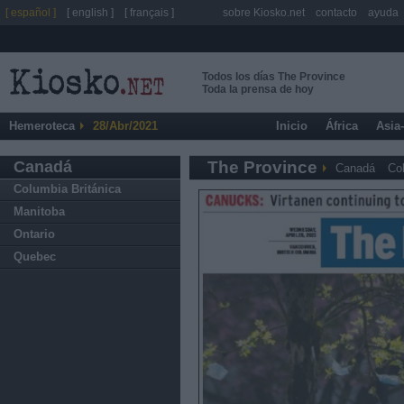
[ español ]
[ english ]
[ français ]
sobre Kiosko.net
contacto
ayuda
Todos los días The Province
Toda la prensa de hoy
Hemeroteca
28/Abr/2021
Inicio
África
Asia
Canadá
The Province
Canadá
Co
Columbia Británica
Manitoba
Ontario
Quebec