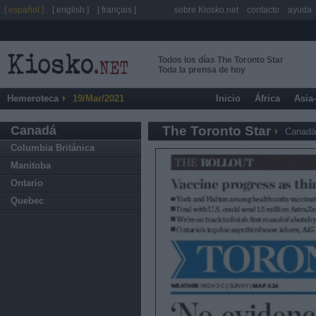
[ español ]
[ english ]
[ français ]
sobre Kiosko.net
contacto
ayuda
Todos los días The Toronto Star
Toda la prensa de hoy
Hemeroteca
19/Mar/2021
Inicio
África
Asia
Canadá
The Toronto Star
Canadá
Columbia Británica
Manitoba
Ontario
Quebec