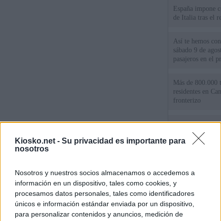
España impone co
de Italia tras el
Así te hemos cont
sábado 9 de agos
pasajeros en el pr
Más de 800.000 t
residentes en Can
fronterizo
Qué hay detrás d
España por la cri
Kiosko.net -
Su privacidad es importante para
nosotros
Sira Rego: "Es i
personas se muev
Nosotros y nuestros socios almacenamos o accedemos a
algo"
información en un dispositivo, tales como cookies, y
procesamos datos personales, tales como identificadores
únicos e información estándar enviada por un dispositivo,
© Kiosko.net
Aviso Legal
Privacidad y Cookies
para personalizar contenidos y anuncios, medición de