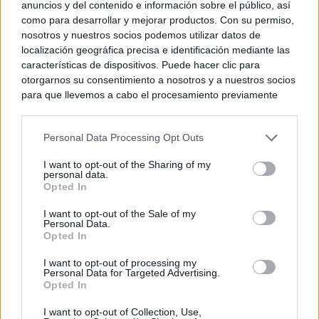
anuncios y del contenido e información sobre el público, así
como para desarrollar y mejorar productos. Con su permiso,
nosotros y nuestros socios podemos utilizar datos de
localización geográfica precisa e identificación mediante las
características de dispositivos. Puede hacer clic para
otorgarnos su consentimiento a nosotros y a nuestros socios
para que llevemos a cabo el procesamiento previamente
descrito. De forma alternativa, puede acceder a información
más detallada y cambiar sus preferencias antes de otorgar o
Personal Data Processing Opt Outs
negar su consentimiento. Tenga en cuenta que algún
procesamiento de sus datos personales puede no requerir
I want to opt-out of the Sharing of my
de su consentimiento, pero usted tiene el derecho de
personal data.
rechazar tal procesamiento. Sus preferencias se aplicarán
Opted In
solo a este sitio web. Puede cambiar sus preferencias en
I want to opt-out of the Sale of my
cualquier momento entrando de nuevo en este sitio web o
Personal Data.
visitando nuestra política de privacidad.
Opted In
I want to opt-out of processing my
Personal Data for Targeted Advertising.
Opted In
I want to opt-out of Collection, Use,