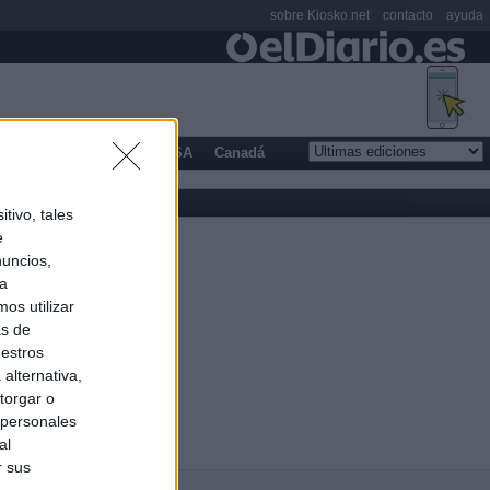
sobre Kiosko.net
contacto
ayuda
opa
Latinoamérica
USA
Canadá
tivo, tales
e
nuncios,
ra
os utilizar
as de
uestros
alternativa,
torgar o
 personales
al
r sus