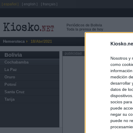
[ español ]
[ english ]
[ français ]
Periódicos de Bolivia
Toda la prensa de hoy
Hemeroteca
18/Abr/2021
Kiosko.ne
publicidad
Bolivia
Nosotros y 
Cochabamba
como cookie
La Paz
información
medición de
Oruro
desarrollar
Potosí
datos de loc
Santa Cruz
dispositivo
Tarija
socios para
puede acced
negar su co
puede no re
procesamien