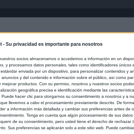
Inicio
África
Asia-Pacífico
Eur
t -
Su privacidad es importante para nosotros
Oruro
nuestros socios almacenamos o accedemos a información en un disposi
s, y procesamos datos personales, tales como identificadores únicos 
 estándar enviada por un dispositivo, para personalizar contenidos y a
 anuncios y del contenido e información sobre el público, así como pa
 y mejorar productos. Con su permiso, nosotros y nuestros socios podem
alización geográfica precisa e identificación mediante las característic
s. Puede hacer clic para otorgarnos su consentimiento a nosotros y a n
 que llevemos a cabo el procesamiento previamente descrito. De forma 
er a información más detallada y cambiar sus preferencias antes de o
nsentimiento. Tenga en cuenta que algún procesamiento de sus datos
querir de su consentimiento, pero usted tiene el derecho de rechazar t
to. Sus preferencias se aplicarán solo a este sitio web. Puede cambia