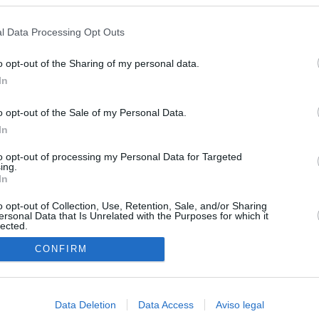
s en cualquier momento entrando de nuevo en este sitio web o visitan
ias
SO
privacidad.
l Data Processing Opt Outs
Kio
n ultimátum a Italia: o levanta los controles a viajeros de
ará "medidas proporcionales"
Nav
o opt-out of the Sharing of my personal data.
del
In
el ultimátum del Gobierno y mantiene los controles a viajeros de
SÍ
 15 de agosto: "No aceptamos imposiciones"
o opt-out of the Sale of my Personal Data.
In
haza el intento del PP de que los ministros acudan al Senado en
isis de Ceuta
to opt-out of processing my Personal Data for Targeted
ing.
In
uará contra las comunidades que no acojan a los menores
 crisis de Ceuta
o opt-out of Collection, Use, Retention, Sale, and/or Sharing
ersonal Data that Is Unrelated with the Purposes for which it
lected.
esión sobre el PP por la acogida de los menores de Ceuta en las
In
e gobiernan en coalición
CONFIRM
 Compromís denuncia a Figaredo ante la Fiscalía del Supremo
azar a los inmigrantes” de Ceuta
Data Deletion
Data Access
Aviso legal