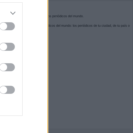
do nuestra
BRE KIOSKO.NET
sko.net
es la puerta de entrada a los periódicos del mundo.
ega por las portadas de los periódicos del mundo: los periódicos de tu ciudad, de tu país o
 otro extremo del mundo.
GUENOS