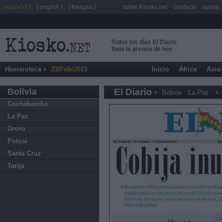
[ español ]
[ english ]
[ français ]
sobre Kiosko.net
contacto
ayuda
Todos los días El Diario
Toda la prensa de hoy
Hemeroteca
23/Feb/2015
Inicio
África
Asia
Bolivia
El Diario
Bolivia
La Paz
Cochabamba
La Paz
Oruro
Potosí
Santa Cruz
Tarija