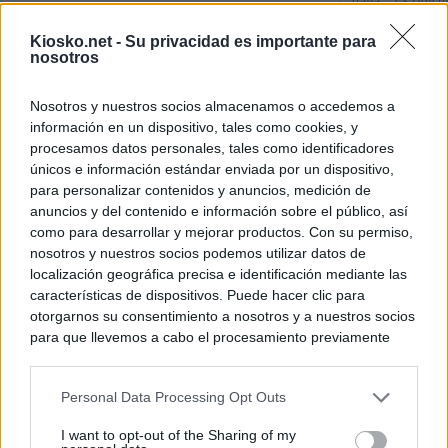
Italia: “Es ridíc
Kiosko.net -
Su privacidad es importante para
Última hora sobre
nosotros
directo: El BOE p
controles a viaje
tacha de "incomp
Nosotros y nuestros socios almacenamos o accedemos a
información en un dispositivo, tales como cookies, y
Sánchez responde
procesamos datos personales, tales como identificadores
únicos e información estándar enviada por un dispositivo,
para personalizar contenidos y anuncios, medición de
© Kiosko.net
Aviso Legal
Privacidad y Cookies
anuncios y del contenido e información sobre el público, así
como para desarrollar y mejorar productos. Con su permiso,
nosotros y nuestros socios podemos utilizar datos de
localización geográfica precisa e identificación mediante las
características de dispositivos. Puede hacer clic para
otorgarnos su consentimiento a nosotros y a nuestros socios
para que llevemos a cabo el procesamiento previamente
descrito. De forma alternativa, puede acceder a información
más detallada y cambiar sus preferencias antes de otorgar o
Personal Data Processing Opt Outs
negar su consentimiento. Tenga en cuenta que algún
procesamiento de sus datos personales puede no requerir
I want to opt-out of the Sharing of my
de su consentimiento, pero usted tiene el derecho de