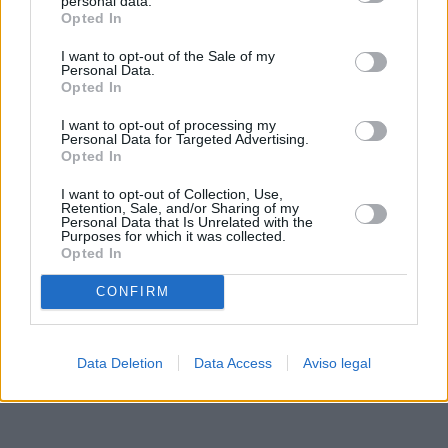
personal data.
rechazar tal procesamiento. Sus preferencias se aplicarán
Opted In
solo a este sitio web. Puede cambiar sus preferencias en
I want to opt-out of the Sale of my
cualquier momento entrando de nuevo en este sitio web o
Personal Data.
visitando nuestra política de privacidad.
Opted In
I want to opt-out of processing my
Personal Data for Targeted Advertising.
Opted In
I want to opt-out of Collection, Use,
Retention, Sale, and/or Sharing of my
Personal Data that Is Unrelated with the
Purposes for which it was collected.
Opted In
CONFIRM
Data Deletion
Data Access
Aviso legal