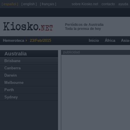
[ español ]
[ english ]
[ français ]
sobre Kiosko.net
contacto
ayuda
Periódicos de Australia
Toda la prensa de hoy
Hemeroteca
23/Feb/2015
Inicio
África
Asia
publicidad
Australia
Brisbane
Canberra
Darwin
Melbourne
Perth
Sydney