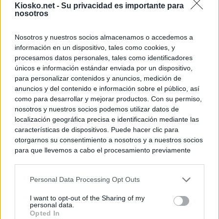
Kiosko.net -
Su privacidad es importante para
nosotros
Nosotros y nuestros socios almacenamos o accedemos a
información en un dispositivo, tales como cookies, y
procesamos datos personales, tales como identificadores
únicos e información estándar enviada por un dispositivo,
para personalizar contenidos y anuncios, medición de
anuncios y del contenido e información sobre el público, así
como para desarrollar y mejorar productos. Con su permiso,
nosotros y nuestros socios podemos utilizar datos de
localización geográfica precisa e identificación mediante las
características de dispositivos. Puede hacer clic para
otorgarnos su consentimiento a nosotros y a nuestros socios
para que llevemos a cabo el procesamiento previamente
descrito. De forma alternativa, puede acceder a información
más detallada y cambiar sus preferencias antes de otorgar o
Personal Data Processing Opt Outs
negar su consentimiento. Tenga en cuenta que algún
procesamiento de sus datos personales puede no requerir
I want to opt-out of the Sharing of my
de su consentimiento, pero usted tiene el derecho de
personal data.
rechazar tal procesamiento. Sus preferencias se aplicarán
Opted In