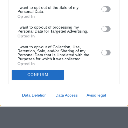
solo a este sitio web. Puede cambiar sus preferencias en
I want to opt-out of the Sale of my
cualquier momento entrando de nuevo en este sitio web o
Personal Data.
visitando nuestra política de privacidad.
Opted In
I want to opt-out of processing my
Personal Data for Targeted Advertising.
Opted In
I want to opt-out of Collection, Use,
Retention, Sale, and/or Sharing of my
Personal Data that Is Unrelated with the
Purposes for which it was collected.
Opted In
CONFIRM
Data Deletion
Data Access
Aviso legal