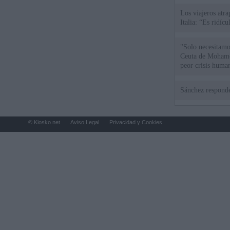
Los viajeros atra
Italia: “Es ridíc
"Solo necesitamo
Ceuta de Mohamed
peor crisis huma
Sánchez responde
© Kiosko.net
Aviso Legal
Privacidad y Cookies