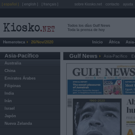
[ español ]
[ english ]
[ français ]
sobre Kiosko.net
contacto
ayuda
Todos los días Gulf News
Toda la prensa de hoy
Hemeroteca
26/Nov/2020
Inicio
África
Asia
Asia-Pacífico
Gulf News
Asia-Pacífico
E
Australia
China
Emiratos Árabes
Filipinas
India
Irán
Israel
Japón
Nueva Zelanda