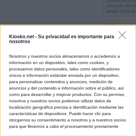
La empresa públic
comprado dos inm
aunque Ayuso dic
el año"
El PP se enreda 
ahora que "cumpl
Kiosko.net -
Su privacidad es importante para
comunidades en l
nosotros
oponen
El Gobierno vasc
Nosotros y nuestros socios almacenamos o accedemos a
vías para que vue
menores llegados
información en un dispositivo, tales como cookies, y
procesamos datos personales, tales como identificadores
únicos e información estándar enviada por un dispositivo,
para personalizar contenidos y anuncios, medición de
© Kiosko.net
Aviso Legal
Privacidad y Cookies
anuncios y del contenido e información sobre el público, así
como para desarrollar y mejorar productos. Con su permiso,
nosotros y nuestros socios podemos utilizar datos de
localización geográfica precisa e identificación mediante las
características de dispositivos. Puede hacer clic para
otorgarnos su consentimiento a nosotros y a nuestros socios
para que llevemos a cabo el procesamiento previamente
descrito. De forma alternativa, puede acceder a información