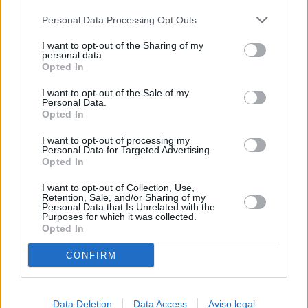
más detallada y cambiar sus preferencias antes de otorgar o
Personal Data Processing Opt Outs
negar su consentimiento. Tenga en cuenta que algún
procesamiento de sus datos personales puede no requerir
I want to opt-out of the Sharing of my
de su consentimiento, pero usted tiene el derecho de
personal data.
rechazar tal procesamiento. Sus preferencias se aplicarán
Opted In
solo a este sitio web. Puede cambiar sus preferencias en
I want to opt-out of the Sale of my
cualquier momento entrando de nuevo en este sitio web o
Personal Data.
visitando nuestra política de privacidad.
Opted In
I want to opt-out of processing my
Personal Data for Targeted Advertising.
Opted In
I want to opt-out of Collection, Use,
Retention, Sale, and/or Sharing of my
Personal Data that Is Unrelated with the
Purposes for which it was collected.
Opted In
CONFIRM
Data Deletion
Data Access
Aviso legal