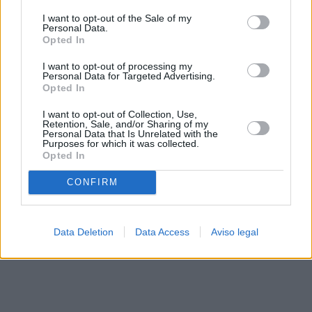
solo a este sitio web. Puede cambiar sus preferencias en
I want to opt-out of the Sale of my
cualquier momento entrando de nuevo en este sitio web o
Personal Data.
visitando nuestra política de privacidad.
Opted In
I want to opt-out of processing my
Personal Data for Targeted Advertising.
Opted In
I want to opt-out of Collection, Use,
Retention, Sale, and/or Sharing of my
Personal Data that Is Unrelated with the
Purposes for which it was collected.
Opted In
CONFIRM
Data Deletion
Data Access
Aviso legal