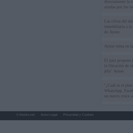
directamente la 
ayudas por los i
Las cifras del át
inmobiliaria a l
de Ayuso
Ayuso reina en l
El juez propone j
la filtración de i
jefa" Ayuso
"¿Cuál es el plan
WhatsApp, Faceb
un nuevo cruce a
15 de agosto
© Kiosko.net
Aviso Legal
Privacidad y Cookies