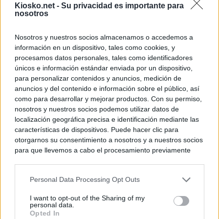
Kiosko.net -
Su privacidad es importante para
nosotros
Nosotros y nuestros socios almacenamos o accedemos a
información en un dispositivo, tales como cookies, y
procesamos datos personales, tales como identificadores
únicos e información estándar enviada por un dispositivo,
para personalizar contenidos y anuncios, medición de
anuncios y del contenido e información sobre el público, así
como para desarrollar y mejorar productos. Con su permiso,
nosotros y nuestros socios podemos utilizar datos de
localización geográfica precisa e identificación mediante las
características de dispositivos. Puede hacer clic para
otorgarnos su consentimiento a nosotros y a nuestros socios
para que llevemos a cabo el procesamiento previamente
descrito. De forma alternativa, puede acceder a información
más detallada y cambiar sus preferencias antes de otorgar o
Personal Data Processing Opt Outs
negar su consentimiento. Tenga en cuenta que algún
procesamiento de sus datos personales puede no requerir
I want to opt-out of the Sharing of my
de su consentimiento, pero usted tiene el derecho de
personal data.
rechazar tal procesamiento. Sus preferencias se aplicarán
Opted In