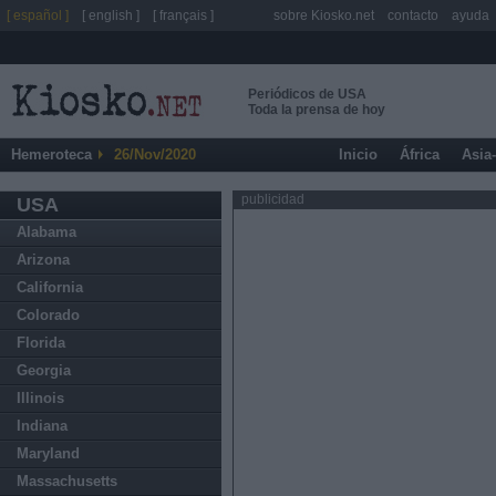
[ español ]
[ english ]
[ français ]
sobre Kiosko.net
contacto
ayuda
Periódicos de USA
Toda la prensa de hoy
Hemeroteca
26/Nov/2020
Inicio
África
Asia
publicidad
USA
Alabama
Arizona
California
Colorado
Florida
Georgia
Illinois
Indiana
Maryland
Massachusetts