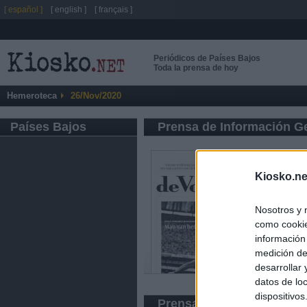
[ español ]
[ english ]
[ français ]
Periódicos de Países Bajos
Toda la prensa de hoy
Hemeroteca
26/Nov/2020
Países Bajos
Prensa de Información G
Kiosko.ne
Nosotros y 
como cookie
información
medición de
desarrollar
datos de loc
dispositivo
Prensa Económica