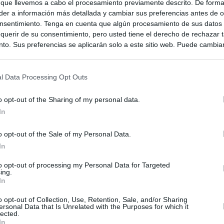
 que llevemos a cabo el procesamiento previamente descrito. De forma 
er a información más detallada y cambiar sus preferencias antes de o
nsentimiento. Tenga en cuenta que algún procesamiento de sus datos
querir de su consentimiento, pero usted tiene el derecho de rechazar t
to. Sus preferencias se aplicarán solo a este sitio web. Puede cambia
s en cualquier momento entrando de nuevo en este sitio web o visitan
privacidad.
l Data Processing Opt Outs
o opt-out of the Sharing of my personal data.
In
o opt-out of the Sale of my Personal Data.
In
to opt-out of processing my Personal Data for Targeted
ias
ing.
SO
In
Kio
n ultimátum a Italia: o levanta los controles a viajeros de
o opt-out of Collection, Use, Retention, Sale, and/or Sharing
ará "medidas proporcionales"
ersonal Data that Is Unrelated with the Purposes for which it
Nav
lected.
del
In