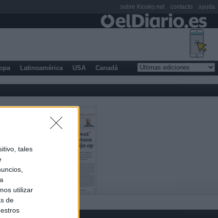
sobre Kiosko.net
contacto
ayuda
opa
Latinoamérica
USA
Canadá
tivo, tales
e
nuncios,
ra
os utilizar
as de
uestros