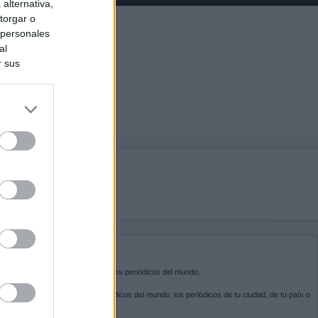
alternativa,
torgar o
 personales
al
r sus
do nuestra
BRE KIOSKO.NET
sko.net
es la puerta de entrada a los periódicos del mundo.
ega por las portadas de los periódicos del mundo: los periódicos de tu ciudad, de tu país o
 otro extremo del mundo.