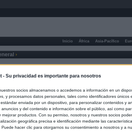
Inicio
África
Asia-Pacífico
Eur
eneral
t -
Su privacidad es importante para nosotros
nuestros socios almacenamos o accedemos a información en un disposi
s, y procesamos datos personales, tales como identificadores únicos 
 estándar enviada por un dispositivo, para personalizar contenidos y a
 anuncios y del contenido e información sobre el público, así como pa
 y mejorar productos. Con su permiso, nosotros y nuestros socios podem
alización geográfica precisa e identificación mediante las característic
s. Puede hacer clic para otorgarnos su consentimiento a nosotros y a n