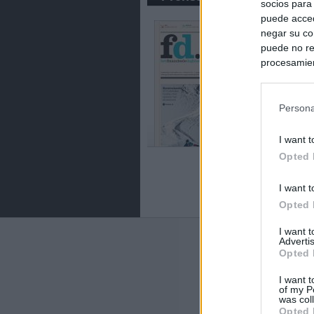
socios para
puede acced
negar su co
puede no re
procesamien
preferencia
política de 
Persona
I want t
Opted 
I want t
Opted 
I want 
Últimas notic
Advertis
Opted 
El Gobierno da u
I want t
España o adopt
of my P
was col
Opted 