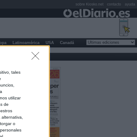
sobre Kiosko.net
contacto
ayuda
opa
Latinoamérica
USA
Canadá
tivo, tales
e
nuncios,
ra
os utilizar
as de
uestros
alternativa,
torgar o
 personales
al