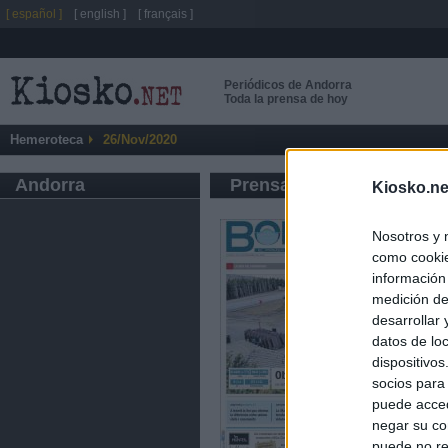
[ español ]
[ english ]
[ français ]
Periódicos de Andorra
Toda la prensa de hoy
Hemeroteca
26/Nov/2020
Andorra
Prensa de Información G
Kiosko.ne
Nosotros y 
como cookie
información
medición de
desarrollar
datos de loc
dispositivo
socios para
puede acced
negar su co
puede no re