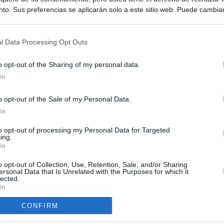
to. Sus preferencias se aplicarán solo a este sitio web. Puede cambia
s en cualquier momento entrando de nuevo en este sitio web o visitan
privacidad.
l Data Processing Opt Outs
o opt-out of the Sharing of my personal data.
In
o opt-out of the Sale of my Personal Data.
ias
In
SO
Kio
 que Ayuso señaló por la compra del ático: "Lo que no se dice es
to opt-out of processing my Personal Data for Targeted
ing.
ene residencia oficial para la presidenta"
Nav
In
del
Ayuso no puede destinar directamente la venta del ático de
o opt-out of Collection, Use, Retention, Sale, and/or Sharing
SÍ
as por los incendios
ersonal Data that Is Unrelated with the Purposes for which it
lected.
In
tico: de los honorarios de la inmobiliaria a la estimación de venta
e Ayuso
CONFIRM