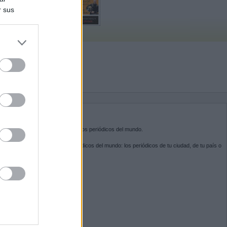
r sus
do nuestra
BRE KIOSKO.NET
sko.net
es la puerta de entrada a los periódicos del mundo.
ega por las portadas de los periódicos del mundo: los periódicos de tu ciudad, de tu país o
 otro extremo del mundo.
GUENOS