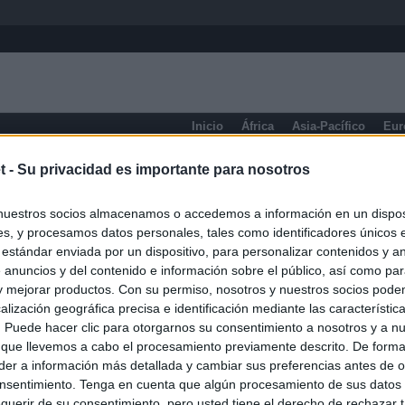
Inicio
África
Asia-Pacífico
Eur
eneral
t -
Su privacidad es importante para nosotros
nuestros socios almacenamos o accedemos a información en un disposi
s, y procesamos datos personales, tales como identificadores únicos 
 estándar enviada por un dispositivo, para personalizar contenidos y a
 anuncios y del contenido e información sobre el público, así como pa
 y mejorar productos. Con su permiso, nosotros y nuestros socios podem
alización geográfica precisa e identificación mediante las característic
s. Puede hacer clic para otorgarnos su consentimiento a nosotros y a n
 que llevemos a cabo el procesamiento previamente descrito. De forma 
er a información más detallada y cambiar sus preferencias antes de o
nsentimiento. Tenga en cuenta que algún procesamiento de sus datos
querir de su consentimiento, pero usted tiene el derecho de rechazar t