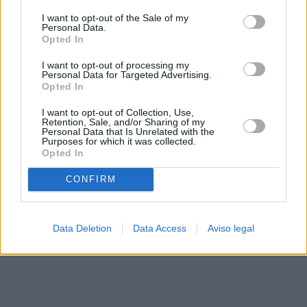
solo a este sitio web. Puede cambiar sus preferencias en
I want to opt-out of the Sale of my
cualquier momento entrando de nuevo en este sitio web o
Personal Data.
visitando nuestra política de privacidad.
Opted In
I want to opt-out of processing my
Personal Data for Targeted Advertising.
Opted In
I want to opt-out of Collection, Use,
Retention, Sale, and/or Sharing of my
Personal Data that Is Unrelated with the
Purposes for which it was collected.
Opted In
CONFIRM
Data Deletion
Data Access
Aviso legal