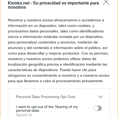
Kiosko.net -
Su privacidad es importante para
nosotros
Nosotros y nuestros socios almacenamos o accedemos a
información en un dispositivo, tales como cookies, y
procesamos datos personales, tales como identificadores
únicos e información estándar enviada por un dispositivo,
para personalizar contenidos y anuncios, medición de
anuncios y del contenido e información sobre el público, así
como para desarrollar y mejorar productos. Con su permiso,
nosotros y nuestros socios podemos utilizar datos de
localización geográfica precisa e identificación mediante las
características de dispositivos. Puede hacer clic para
otorgarnos su consentimiento a nosotros y a nuestros socios
para que llevemos a cabo el procesamiento previamente
descrito. De forma alternativa, puede acceder a información
más detallada y cambiar sus preferencias antes de otorgar o
Personal Data Processing Opt Outs
negar su consentimiento. Tenga en cuenta que algún
procesamiento de sus datos personales puede no requerir
I want to opt-out of the Sharing of my
de su consentimiento, pero usted tiene el derecho de
personal data.
rechazar tal procesamiento. Sus preferencias se aplicarán
Opted In