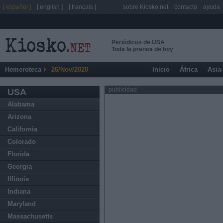
[ español ]
[ english ]
[ français ]
sobre Kiosko.net
contacto
ayuda
Periódicos de USA
Toda la prensa de hoy
Hemeroteca
26/Nov/2020
Inicio
África
Asia
publicidad
USA
Alabama
Arizona
California
Colorado
Florida
Georgia
Illinois
Indiana
Maryland
Massachusetts