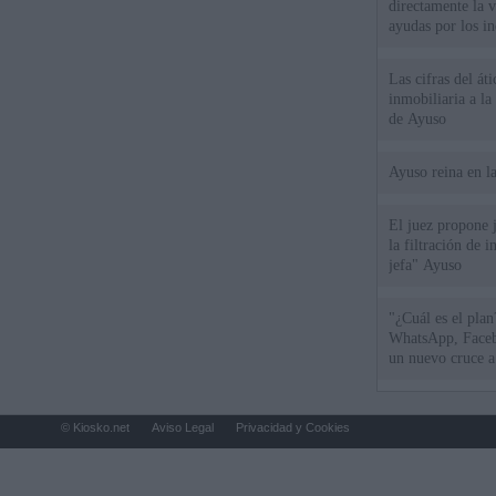
directamente la 
ayudas por los i
Las cifras del át
inmobiliaria a l
de Ayuso
Ayuso reina en l
El juez propone j
la filtración de i
jefa" Ayuso
"¿Cuál es el plan
WhatsApp, Faceb
un nuevo cruce a
15 de agosto
© Kiosko.net
Aviso Legal
Privacidad y Cookies