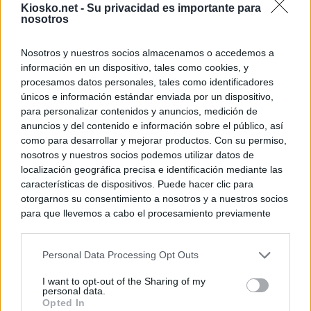
Kiosko.net -
Su privacidad es importante para
nosotros
Nosotros y nuestros socios almacenamos o accedemos a
información en un dispositivo, tales como cookies, y
procesamos datos personales, tales como identificadores
únicos e información estándar enviada por un dispositivo,
para personalizar contenidos y anuncios, medición de
anuncios y del contenido e información sobre el público, así
como para desarrollar y mejorar productos. Con su permiso,
nosotros y nuestros socios podemos utilizar datos de
localización geográfica precisa e identificación mediante las
características de dispositivos. Puede hacer clic para
otorgarnos su consentimiento a nosotros y a nuestros socios
para que llevemos a cabo el procesamiento previamente
descrito. De forma alternativa, puede acceder a información
más detallada y cambiar sus preferencias antes de otorgar o
Personal Data Processing Opt Outs
negar su consentimiento. Tenga en cuenta que algún
procesamiento de sus datos personales puede no requerir
I want to opt-out of the Sharing of my
de su consentimiento, pero usted tiene el derecho de
personal data.
rechazar tal procesamiento. Sus preferencias se aplicarán
Opted In