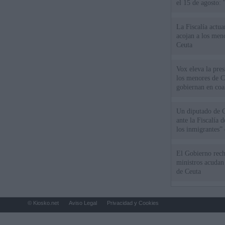
el 15 de agosto:
La Fiscalía actu
acojan a los meno
Ceuta
Vox eleva la pres
los menores de C
gobiernan en coa
Un diputado de 
ante la Fiscalía 
los inmigrantes”
El Gobierno rech
ministros acudan 
de Ceuta
© Kiosko.net
Aviso Legal
Privacidad y Cookies