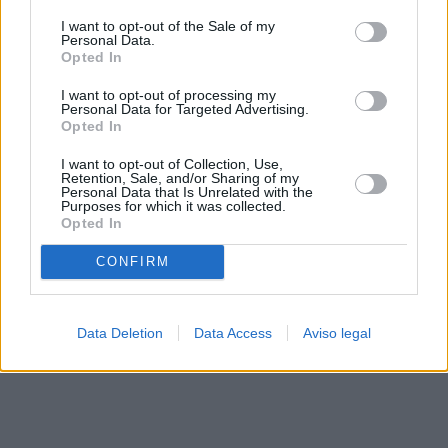
solo a este sitio web. Puede cambiar sus preferencias en
I want to opt-out of the Sale of my
cualquier momento entrando de nuevo en este sitio web o
Personal Data.
visitando nuestra política de privacidad.
Opted In
I want to opt-out of processing my
Personal Data for Targeted Advertising.
Opted In
I want to opt-out of Collection, Use,
Retention, Sale, and/or Sharing of my
Personal Data that Is Unrelated with the
Purposes for which it was collected.
Opted In
CONFIRM
Data Deletion
Data Access
Aviso legal