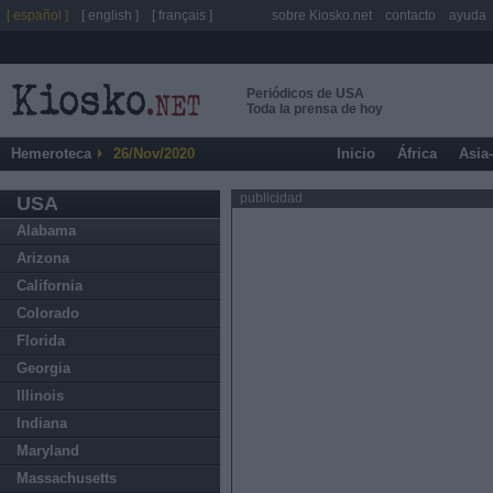
[ español ]
[ english ]
[ français ]
sobre Kiosko.net
contacto
ayuda
Periódicos de USA
Toda la prensa de hoy
Hemeroteca
26/Nov/2020
Inicio
África
Asia
publicidad
USA
Alabama
Arizona
California
Colorado
Florida
Georgia
Illinois
Indiana
Maryland
Massachusetts