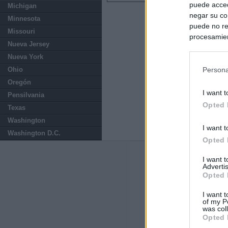
puede acced
Michigan
negar su co
Minnesota
puede no re
Missouri
procesamien
Nueva Jersey
preferencia
Nueva York
política de 
Ohio
Persona
Oregón
I want t
Pensilvania
Opted 
Texas
Washington
I want t
Washington D.C.
Opted 
Últimas notic
I want 
Advertis
Opted 
El Gobierno da u
España o adopt
I want t
of my P
was col
El Gobierno rec
Opted 
agosto por la cr