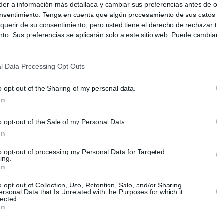
er a información más detallada y cambiar sus preferencias antes de o
nsentimiento. Tenga en cuenta que algún procesamiento de sus datos
querir de su consentimiento, pero usted tiene el derecho de rechazar t
to. Sus preferencias se aplicarán solo a este sitio web. Puede cambia
s en cualquier momento entrando de nuevo en este sitio web o visitan
privacidad.
l Data Processing Opt Outs
o opt-out of the Sharing of my personal data.
In
o opt-out of the Sale of my Personal Data.
In
ias
to opt-out of processing my Personal Data for Targeted
SO
ing.
In
Kio
n ultimátum a Italia: o levanta los controles a viajeros de
ará "medidas proporcionales"
o opt-out of Collection, Use, Retention, Sale, and/or Sharing
Nav
del
ersonal Data that Is Unrelated with the Purposes for which it
lected.
haza el intento del PP de que los ministros acudan al Senado en
In
SÍ
isis de Ceuta