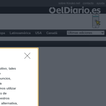
sobre Kiosko.net
contacto
ayuda
opa
Latinoamérica
USA
Canadá
tivo, tales
e
nuncios,
ra
os utilizar
as de
uestros
alternativa,