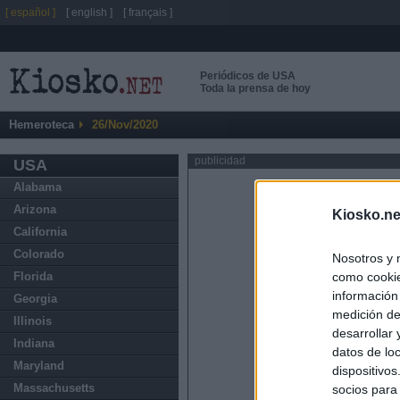
[ español ]
[ english ]
[ français ]
Periódicos de USA
Toda la prensa de hoy
Hemeroteca
26/Nov/2020
publicidad
USA
Alabama
Arizona
Kiosko.ne
California
Colorado
Nosotros y 
como cookie
Florida
información
Georgia
medición de
Illinois
desarrollar
Indiana
datos de loc
Maryland
dispositivo
Massachusetts
socios para