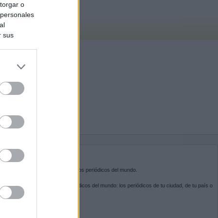
torgar o
 personales
al
r sus
do nuestra
BRE KIOSKO.NET
sko.net
es la puerta de entrada a los periódicos del mundo.
ega por las portadas de los periódicos del mundo: los periódicos de tu ciudad, de tu país o
 otro extremo del mundo.
GUENOS