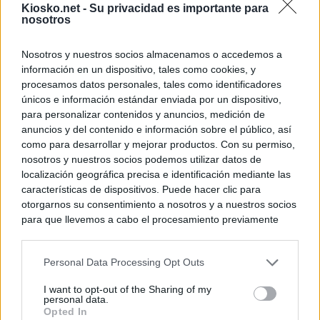
Kiosko.net -
Su privacidad es importante para
nosotros
Nosotros y nuestros socios almacenamos o accedemos a
información en un dispositivo, tales como cookies, y
procesamos datos personales, tales como identificadores
únicos e información estándar enviada por un dispositivo,
para personalizar contenidos y anuncios, medición de
anuncios y del contenido e información sobre el público, así
como para desarrollar y mejorar productos. Con su permiso,
nosotros y nuestros socios podemos utilizar datos de
localización geográfica precisa e identificación mediante las
características de dispositivos. Puede hacer clic para
otorgarnos su consentimiento a nosotros y a nuestros socios
para que llevemos a cabo el procesamiento previamente
descrito. De forma alternativa, puede acceder a información
más detallada y cambiar sus preferencias antes de otorgar o
Personal Data Processing Opt Outs
negar su consentimiento. Tenga en cuenta que algún
procesamiento de sus datos personales puede no requerir
I want to opt-out of the Sharing of my
de su consentimiento, pero usted tiene el derecho de
personal data.
rechazar tal procesamiento. Sus preferencias se aplicarán
Opted In