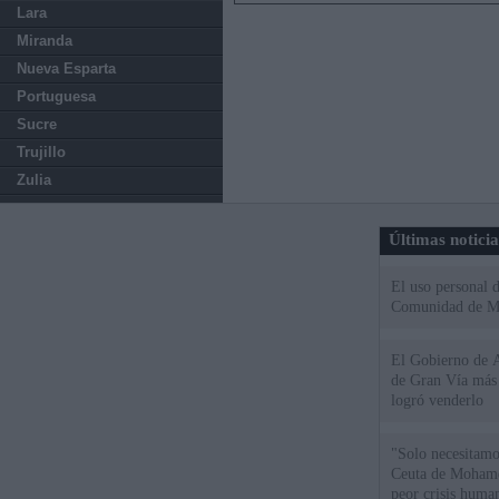
Lara
Miranda
Nueva Esparta
Portuguesa
Sucre
Trujillo
Zulia
Últimas notici
El uso personal d
Comunidad de M
El Gobierno de A
de Gran Vía más
logró venderlo
"Solo necesitamo
Ceuta de Mohamed
peor crisis huma