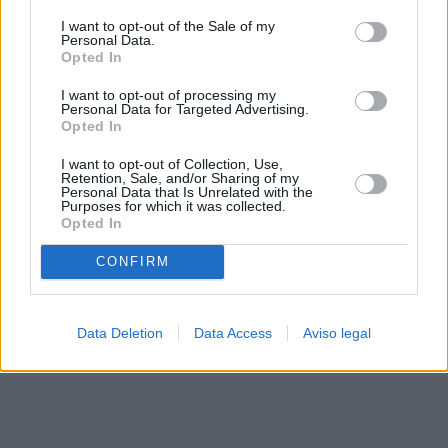
solo a este sitio web. Puede cambiar sus preferencias en
I want to opt-out of the Sale of my
cualquier momento entrando de nuevo en este sitio web o
Personal Data.
visitando nuestra política de privacidad.
Opted In
I want to opt-out of processing my
Personal Data for Targeted Advertising.
Opted In
I want to opt-out of Collection, Use,
Retention, Sale, and/or Sharing of my
Personal Data that Is Unrelated with the
Purposes for which it was collected.
Opted In
CONFIRM
Data Deletion
Data Access
Aviso legal