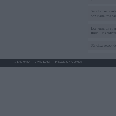
Sánchez se plant
con Italia tras c
Los viajeros atra
Italia: “Es ridíc
Sánchez responde
© Kiosko.net
Aviso Legal
Privacidad y Cookies