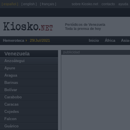
[ español ]
[ english ]
[ français ]
sobre Kiosko.net
contacto
ayuda
Periódicos de Venezuela
Toda la prensa de hoy
Hemeroteca
29/Jul/2021
Inicio
África
Asia
publicidad
Venezuela
Anzoátegui
Apure
Aragua
Barinas
Bolívar
Carabobo
Caracas
Cojedes
Falcon
Guárico