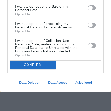
solo a este sitio web. Puede cambiar sus preferencias en
I want to opt-out of the Sale of my
cualquier momento entrando de nuevo en este sitio web o
Personal Data.
visitando nuestra política de privacidad.
Opted In
I want to opt-out of processing my
Personal Data for Targeted Advertising.
Opted In
I want to opt-out of Collection, Use,
Retention, Sale, and/or Sharing of my
Personal Data that Is Unrelated with the
Purposes for which it was collected.
Opted In
CONFIRM
Data Deletion
Data Access
Aviso legal