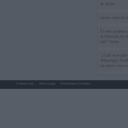
de Ayuso
Ayuso reina en l
El juez propone j
la filtración de i
jefa" Ayuso
"¿Cuál es el plan
WhatsApp, Faceb
un nuevo cruce a
15 de agosto
© Kiosko.net
Aviso Legal
Privacidad y Cookies