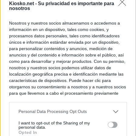
Kiosko.net -
Su privacidad es importante para
nosotros
Nosotros y nuestros socios almacenamos o accedemos a
información en un dispositivo, tales como cookies, y
procesamos datos personales, tales como identificadores
únicos e información estándar enviada por un dispositivo,
para personalizar contenidos y anuncios, medición de
anuncios y del contenido e información sobre el público, así
como para desarrollar y mejorar productos. Con su permiso,
nosotros y nuestros socios podemos utilizar datos de
localización geográfica precisa e identificación mediante las
características de dispositivos. Puede hacer clic para
otorgarnos su consentimiento a nosotros y a nuestros socios
para que llevemos a cabo el procesamiento previamente
descrito. De forma alternativa, puede acceder a información
más detallada y cambiar sus preferencias antes de otorgar o
Personal Data Processing Opt Outs
negar su consentimiento. Tenga en cuenta que algún
procesamiento de sus datos personales puede no requerir
I want to opt-out of the Sharing of my
de su consentimiento, pero usted tiene el derecho de
personal data.
rechazar tal procesamiento. Sus preferencias se aplicarán
Opted In