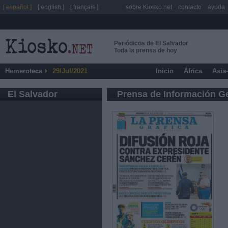
[ español ]
[ english ]
[ français ]
sobre Kiosko.net
contacto
ayuda
Periódicos de El Salvador
Toda la prensa de hoy
Hemeroteca
29/Jul/2021
Inicio
África
Asia
El Salvador
Prensa de Información G