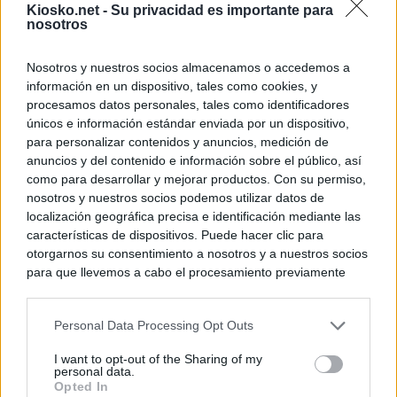
Kiosko.net -
Su privacidad es importante para
nosotros
Nosotros y nuestros socios almacenamos o accedemos a
información en un dispositivo, tales como cookies, y
procesamos datos personales, tales como identificadores
únicos e información estándar enviada por un dispositivo,
para personalizar contenidos y anuncios, medición de
anuncios y del contenido e información sobre el público, así
como para desarrollar y mejorar productos. Con su permiso,
nosotros y nuestros socios podemos utilizar datos de
localización geográfica precisa e identificación mediante las
características de dispositivos. Puede hacer clic para
otorgarnos su consentimiento a nosotros y a nuestros socios
para que llevemos a cabo el procesamiento previamente
descrito. De forma alternativa, puede acceder a información
más detallada y cambiar sus preferencias antes de otorgar o
Personal Data Processing Opt Outs
negar su consentimiento. Tenga en cuenta que algún
procesamiento de sus datos personales puede no requerir
I want to opt-out of the Sharing of my
de su consentimiento, pero usted tiene el derecho de
personal data.
rechazar tal procesamiento. Sus preferencias se aplicarán
Opted In