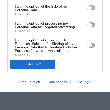
solo a este sitio web. Puede cambiar sus preferencias en
I want to opt-out of the Sale of my
cualquier momento entrando de nuevo en este sitio web o
Personal Data.
visitando nuestra política de privacidad.
Opted In
I want to opt-out of processing my
Personal Data for Targeted Advertising.
Opted In
I want to opt-out of Collection, Use,
Retention, Sale, and/or Sharing of my
Personal Data that Is Unrelated with the
Purposes for which it was collected.
Opted In
CONFIRM
Data Deletion
Data Access
Aviso legal