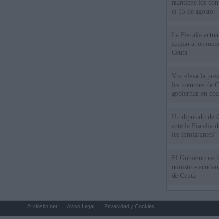
mantiene los cont
el 15 de agosto:
La Fiscalía actu
acojan a los meno
Ceuta
Vox eleva la pres
los menores de C
gobiernan en coa
Un diputado de 
ante la Fiscalía 
los inmigrantes”
El Gobierno rech
ministros acudan 
de Ceuta
© Kiosko.net
Aviso Legal
Privacidad y Cookies