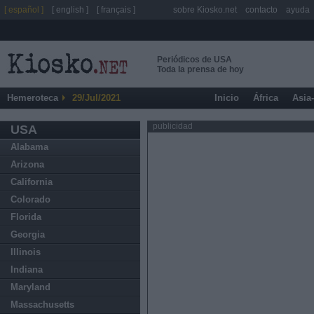
[ español ]
[ english ]
[ français ]
sobre Kiosko.net
contacto
ayuda
Periódicos de USA
Toda la prensa de hoy
Hemeroteca
29/Jul/2021
Inicio
África
Asia
publicidad
USA
Alabama
Arizona
California
Colorado
Florida
Georgia
Illinois
Indiana
Maryland
Massachusetts