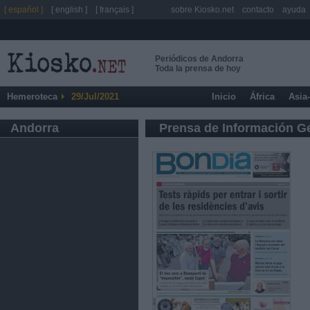
[ español ]
[ english ]
[ français ]
sobre Kiosko.net
contacto
ayuda
Periódicos de Andorra
Toda la prensa de hoy
Hemeroteca
29/Jul/2021
Inicio
África
Asia
Andorra
Prensa de Información G