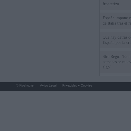
fronterizo
España impone co
de Italia tras el
Qué hay detrás d
España por la cri
Sira Rego: "Es i
personas se muev
algo"
© Kiosko.net
Aviso Legal
Privacidad y Cookies