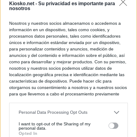
Kiosko.net -
Su privacidad es importante para
nosotros
Nosotros y nuestros socios almacenamos o accedemos a
información en un dispositivo, tales como cookies, y
procesamos datos personales, tales como identificadores
únicos e información estándar enviada por un dispositivo,
para personalizar contenidos y anuncios, medición de
anuncios y del contenido e información sobre el público, así
como para desarrollar y mejorar productos. Con su permiso,
nosotros y nuestros socios podemos utilizar datos de
localización geográfica precisa e identificación mediante las
características de dispositivos. Puede hacer clic para
otorgarnos su consentimiento a nosotros y a nuestros socios
para que llevemos a cabo el procesamiento previamente
descrito. De forma alternativa, puede acceder a información
más detallada y cambiar sus preferencias antes de otorgar o
Personal Data Processing Opt Outs
negar su consentimiento. Tenga en cuenta que algún
procesamiento de sus datos personales puede no requerir
I want to opt-out of the Sharing of my
de su consentimiento, pero usted tiene el derecho de
personal data.
rechazar tal procesamiento. Sus preferencias se aplicarán
Opted In