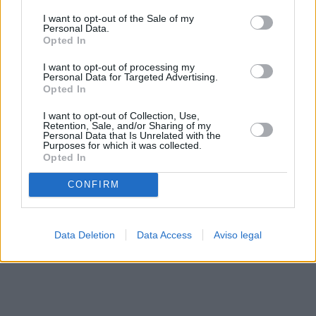
solo a este sitio web. Puede cambiar sus preferencias en
I want to opt-out of the Sale of my
cualquier momento entrando de nuevo en este sitio web o
Personal Data.
visitando nuestra política de privacidad.
Opted In
I want to opt-out of processing my
Personal Data for Targeted Advertising.
Opted In
I want to opt-out of Collection, Use,
Retention, Sale, and/or Sharing of my
Personal Data that Is Unrelated with the
Purposes for which it was collected.
Opted In
CONFIRM
Data Deletion
Data Access
Aviso legal