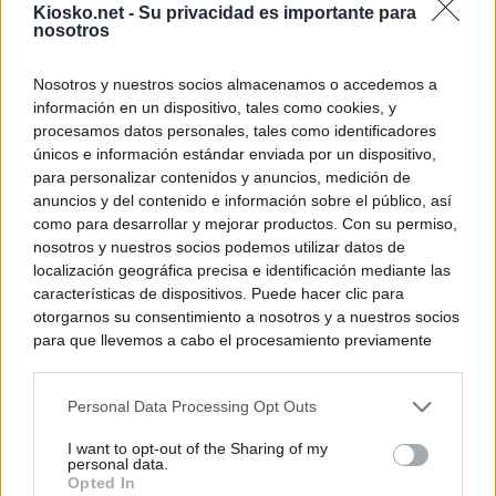
Kiosko.net -
Su privacidad es importante para
nosotros
Nosotros y nuestros socios almacenamos o accedemos a
información en un dispositivo, tales como cookies, y
procesamos datos personales, tales como identificadores
únicos e información estándar enviada por un dispositivo,
para personalizar contenidos y anuncios, medición de
anuncios y del contenido e información sobre el público, así
como para desarrollar y mejorar productos. Con su permiso,
nosotros y nuestros socios podemos utilizar datos de
localización geográfica precisa e identificación mediante las
características de dispositivos. Puede hacer clic para
otorgarnos su consentimiento a nosotros y a nuestros socios
para que llevemos a cabo el procesamiento previamente
descrito. De forma alternativa, puede acceder a información
más detallada y cambiar sus preferencias antes de otorgar o
Personal Data Processing Opt Outs
negar su consentimiento. Tenga en cuenta que algún
procesamiento de sus datos personales puede no requerir
I want to opt-out of the Sharing of my
de su consentimiento, pero usted tiene el derecho de
personal data.
rechazar tal procesamiento. Sus preferencias se aplicarán
Opted In