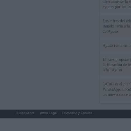
directamente la 
ayudas por los i
Las cifras del át
inmobiliaria a l
de Ayuso
Ayuso reina en l
El juez propone j
la filtración de i
jefa" Ayuso
"¿Cuál es el plan
WhatsApp, Faceb
un nuevo cruce a
15 de agosto
© Kiosko.net
Aviso Legal
Privacidad y Cookies