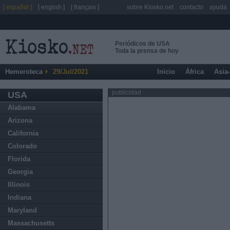
[ español ]
[ english ]
[ français ]
sobre Kiosko.net
contacto
ayuda
Periódicos de USA
Toda la prensa de hoy
Hemeroteca
29/Jul/2021
Inicio
África
Asia
publicidad
USA
Alabama
Arizona
California
Colorado
Florida
Georgia
Illinois
Indiana
Maryland
Massachusetts