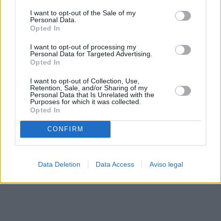
solo a este sitio web. Puede cambiar sus preferencias en
I want to opt-out of the Sale of my
cualquier momento entrando de nuevo en este sitio web o
Personal Data.
visitando nuestra política de privacidad.
Opted In
I want to opt-out of processing my
Personal Data for Targeted Advertising.
Opted In
I want to opt-out of Collection, Use,
Retention, Sale, and/or Sharing of my
Personal Data that Is Unrelated with the
Purposes for which it was collected.
Opted In
CONFIRM
Data Deletion
Data Access
Aviso legal