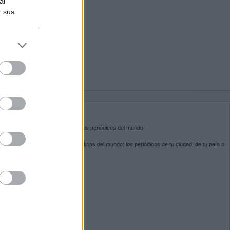
al
r sus
do nuestra
BRE KIOSKO.NET
sko.net
es la puerta de entrada a los periódicos del mundo.
ega por las portadas de los periódicos del mundo: los periódicos de tu ciudad, de tu país o
 otro extremo del mundo.
GUENOS