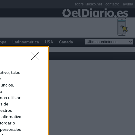
sobre Kiosko.net
contacto
ayuda
opa
Latinoamérica
USA
Canadá
tivo, tales
e
nuncios,
ra
os utilizar
as de
uestros
alternativa,
torgar o
 personales