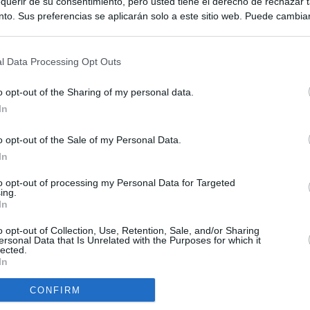
querir de su consentimiento, pero usted tiene el derecho de rechazar t
to. Sus preferencias se aplicarán solo a este sitio web. Puede cambia
s en cualquier momento entrando de nuevo en este sitio web o visitan
privacidad.
l Data Processing Opt Outs
o opt-out of the Sharing of my personal data.
In
o opt-out of the Sale of my Personal Data.
ias
SO
In
Kio
n ultimátum a Italia: o levanta los controles a viajeros de
to opt-out of processing my Personal Data for Targeted
ará "medidas proporcionales"
ing.
Nav
In
del
grama al Gobierno y cita a Marlaska y Robles en el Senado la
SÍ
o opt-out of Collection, Use, Retention, Sale, and/or Sharing
e por la crisis en Ceuta
ersonal Data that Is Unrelated with the Purposes for which it
lected.
In
uará contra las comunidades que no acojan a los menores
 crisis de Ceuta
CONFIRM