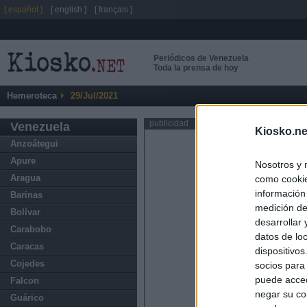
[ español ]
[ english ]
[ français ]
Periódicos de Venezuela
Toda la prensa de hoy
Hemeroteca
29/Jul/2021
publicidad
Venezuela
Kiosko.ne
Anzoátegui
Apure
Nosotros y 
Aragua
como cookie
información
Barinas
medición de
Bolívar
desarrollar
Carabobo
datos de loc
Caracas
dispositivo
Cojedes
socios para
puede acced
Falcon
negar su co
Guárico