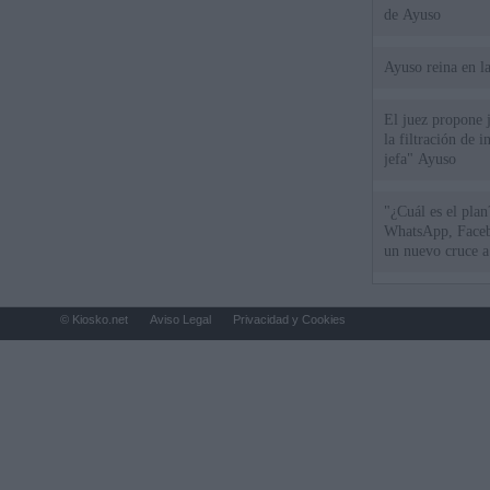
de Ayuso
Ayuso reina en l
El juez propone j
la filtración de i
jefa" Ayuso
"¿Cuál es el plan
WhatsApp, Faceb
un nuevo cruce a
15 de agosto
© Kiosko.net
Aviso Legal
Privacidad y Cookies