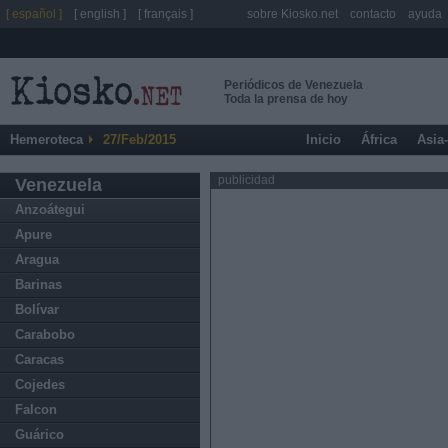
[ español ]
[ english ]
[ français ]
sobre Kiosko.net
contacto
ayuda
Periódicos de Venezuela
Toda la prensa de hoy
Hemeroteca
27/Feb/2015
Inicio
África
Asia
publicidad
Venezuela
Anzoátegui
Apure
Aragua
Barinas
Bolívar
Carabobo
Caracas
Cojedes
Falcon
Guárico