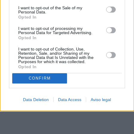
solo a este sitio web. Puede cambiar sus preferencias en
I want to opt-out of the Sale of my
cualquier momento entrando de nuevo en este sitio web o
Personal Data.
visitando nuestra política de privacidad.
Opted In
I want to opt-out of processing my
Personal Data for Targeted Advertising.
Opted In
I want to opt-out of Collection, Use,
Retention, Sale, and/or Sharing of my
Personal Data that Is Unrelated with the
Purposes for which it was collected.
Opted In
CONFIRM
Data Deletion
Data Access
Aviso legal