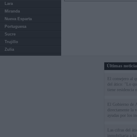
Lara
Miranda
Nueva Esparta
Portuguesa
Sucre
Trujillo
Zulia
Últimas notici
El consejero al 
del ático: "Lo q
tiene residencia o
El Gobierno de A
directamente la 
ayudas por los i
Las cifras del át
inmobiliaria a l