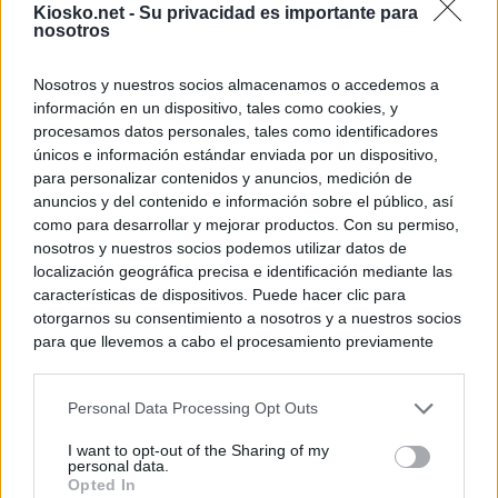
Kiosko.net -
Su privacidad es importante para
nosotros
Nosotros y nuestros socios almacenamos o accedemos a
información en un dispositivo, tales como cookies, y
procesamos datos personales, tales como identificadores
únicos e información estándar enviada por un dispositivo,
para personalizar contenidos y anuncios, medición de
anuncios y del contenido e información sobre el público, así
como para desarrollar y mejorar productos. Con su permiso,
nosotros y nuestros socios podemos utilizar datos de
localización geográfica precisa e identificación mediante las
características de dispositivos. Puede hacer clic para
otorgarnos su consentimiento a nosotros y a nuestros socios
para que llevemos a cabo el procesamiento previamente
descrito. De forma alternativa, puede acceder a información
más detallada y cambiar sus preferencias antes de otorgar o
Personal Data Processing Opt Outs
negar su consentimiento. Tenga en cuenta que algún
procesamiento de sus datos personales puede no requerir
I want to opt-out of the Sharing of my
de su consentimiento, pero usted tiene el derecho de
personal data.
rechazar tal procesamiento. Sus preferencias se aplicarán
Opted In