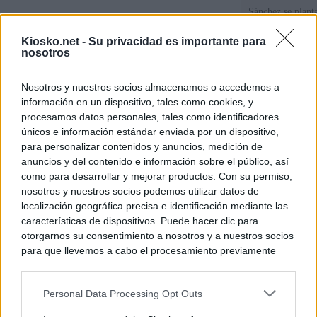
Sánchez se plant
con Italia tras c
Kiosko.net -
Su privacidad es importante para
nosotros
Los viajeros atra
Italia: “Es ridíc
Nosotros y nuestros socios almacenamos o accedemos a
información en un dispositivo, tales como cookies, y
Sánchez responde
procesamos datos personales, tales como identificadores
únicos e información estándar enviada por un dispositivo,
para personalizar contenidos y anuncios, medición de
© Kiosko.net
Aviso Legal
Privacidad y Cookies
anuncios y del contenido e información sobre el público, así
como para desarrollar y mejorar productos. Con su permiso,
nosotros y nuestros socios podemos utilizar datos de
localización geográfica precisa e identificación mediante las
características de dispositivos. Puede hacer clic para
otorgarnos su consentimiento a nosotros y a nuestros socios
para que llevemos a cabo el procesamiento previamente
descrito. De forma alternativa, puede acceder a información
más detallada y cambiar sus preferencias antes de otorgar o
Personal Data Processing Opt Outs
negar su consentimiento. Tenga en cuenta que algún
procesamiento de sus datos personales puede no requerir