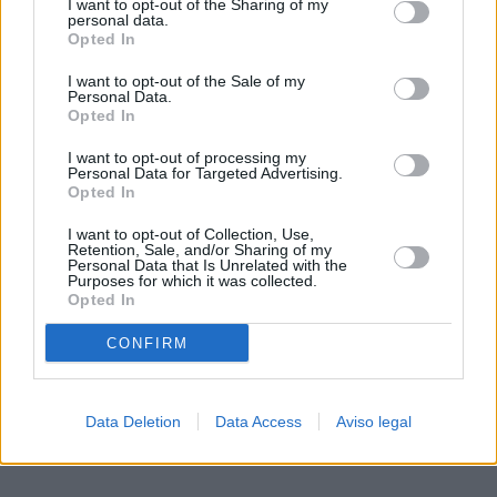
I want to opt-out of the Sharing of my
de su consentimiento, pero usted tiene el derecho de
personal data.
rechazar tal procesamiento. Sus preferencias se aplicarán
Opted In
solo a este sitio web. Puede cambiar sus preferencias en
I want to opt-out of the Sale of my
cualquier momento entrando de nuevo en este sitio web o
Personal Data.
visitando nuestra política de privacidad.
Opted In
I want to opt-out of processing my
Personal Data for Targeted Advertising.
Opted In
I want to opt-out of Collection, Use,
Retention, Sale, and/or Sharing of my
Personal Data that Is Unrelated with the
Purposes for which it was collected.
Opted In
CONFIRM
Data Deletion
Data Access
Aviso legal