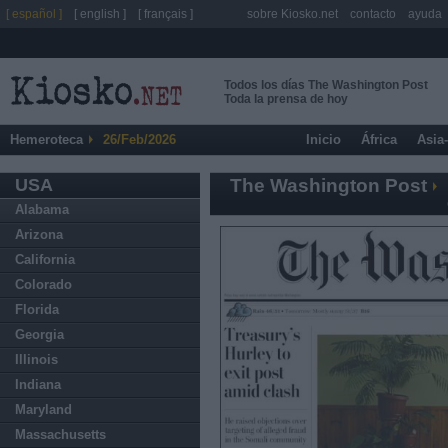
[ español ]
[ english ]
[ français ]
sobre Kiosko.net
contacto
ayuda
Todos los días The Washington Post
Toda la prensa de hoy
Hemeroteca
26/Feb/2026
Inicio
África
Asia
USA
The Washington Post
Alabama
Arizona
California
Colorado
Florida
Georgia
Illinois
Indiana
Maryland
Massachusetts