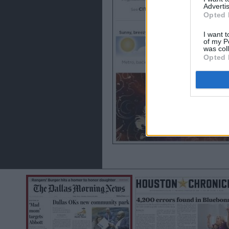
Advertis
Opted 
I want t
of my P
was col
Opted 