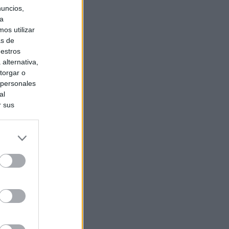
nuncios,
ra
os utilizar
as de
uestros
alternativa,
torgar o
 personales
al
r sus
do nuestra