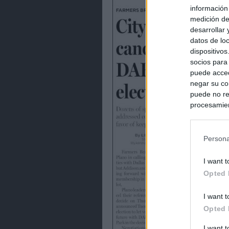
información
medición de
desarrollar
datos de loc
dispositivo
socios para
puede acced
negar su co
puede no re
procesamien
preferencia
política de 
Persona
I want t
Opted 
I want t
Opted 
I want 