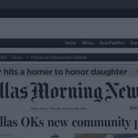
Inicio
África
Asia-Pacífico
Eur
USA
Texas
Prensa de Información General