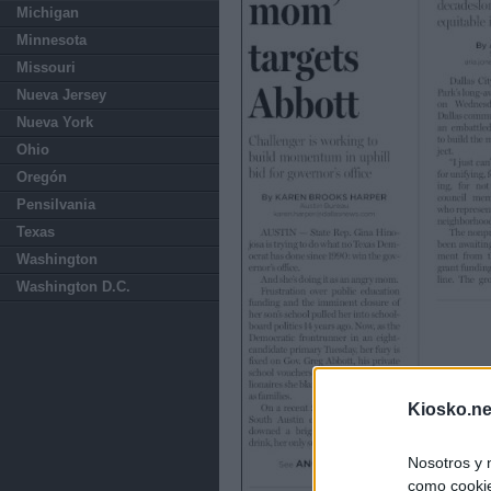
Michigan
Minnesota
Missouri
Nueva Jersey
Nueva York
Ohio
Oregón
Pensilvania
Texas
Washington
Washington D.C.
Kiosko.ne
Nosotros y 
como cookie