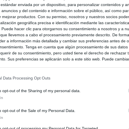
 estándar enviada por un dispositivo, para personalizar contenidos y a
 anuncios y del contenido e información sobre el público, así como pa
 y mejorar productos. Con su permiso, nosotros y nuestros socios podem
alización geográfica precisa e identificación mediante las característic
s. Puede hacer clic para otorgarnos su consentimiento a nosotros y a n
 que llevemos a cabo el procesamiento previamente descrito. De forma 
er a información más detallada y cambiar sus preferencias antes de o
nsentimiento. Tenga en cuenta que algún procesamiento de sus datos
querir de su consentimiento, pero usted tiene el derecho de rechazar t
to. Sus preferencias se aplicarán solo a este sitio web. Puede cambia
s en cualquier momento entrando de nuevo en este sitio web o visitan
privacidad.
l Data Processing Opt Outs
o opt-out of the Sharing of my personal data.
In
o opt-out of the Sale of my Personal Data.
In
to opt-out of processing my Personal Data for Targeted