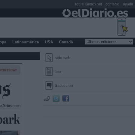
sobre Kiosko.net
contacto
ayuda
opa
Latinoamérica
USA
Canadá
sitio web
leer
traducción