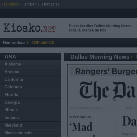
[ español ]
[ english ]
[ français ]
Todos los días Dallas Morning News
Toda la prensa de hoy
Hemeroteca
26/Feb/2026
USA
Dallas Morning News
Alabama
Arizona
California
Colorado
Florida
Georgia
Illinois
Indiana
Maryland
Massachusetts