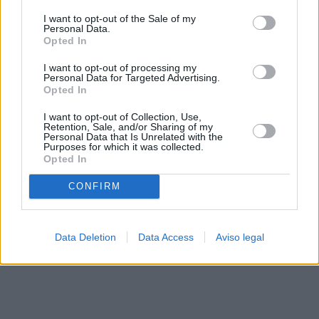
solo a este sitio web. Puede cambiar sus preferencias en
I want to opt-out of the Sale of my
cualquier momento entrando de nuevo en este sitio web o
Personal Data.
visitando nuestra política de privacidad.
Opted In
I want to opt-out of processing my
Personal Data for Targeted Advertising.
Opted In
I want to opt-out of Collection, Use,
Retention, Sale, and/or Sharing of my
Personal Data that Is Unrelated with the
Purposes for which it was collected.
Opted In
CONFIRM
Data Deletion
Data Access
Aviso legal