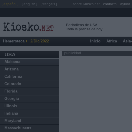
[ español ]
[ english ]
[ français ]
sobre Kiosko.net
contacto
ayuda
Periódicos de USA
Toda la prensa de hoy
Hemeroteca
2/Dic/2022
Inicio
África
Asia
publicidad
USA
Alabama
Arizona
California
Colorado
Florida
Georgia
Illinois
Indiana
Maryland
Massachusetts