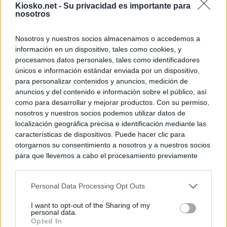
Kiosko.net -
Su privacidad es importante para
nosotros
Nosotros y nuestros socios almacenamos o accedemos a
información en un dispositivo, tales como cookies, y
procesamos datos personales, tales como identificadores
únicos e información estándar enviada por un dispositivo,
para personalizar contenidos y anuncios, medición de
anuncios y del contenido e información sobre el público, así
como para desarrollar y mejorar productos. Con su permiso,
nosotros y nuestros socios podemos utilizar datos de
localización geográfica precisa e identificación mediante las
características de dispositivos. Puede hacer clic para
otorgarnos su consentimiento a nosotros y a nuestros socios
para que llevemos a cabo el procesamiento previamente
descrito. De forma alternativa, puede acceder a información
más detallada y cambiar sus preferencias antes de otorgar o
Personal Data Processing Opt Outs
negar su consentimiento. Tenga en cuenta que algún
procesamiento de sus datos personales puede no requerir
I want to opt-out of the Sharing of my
de su consentimiento, pero usted tiene el derecho de
personal data.
rechazar tal procesamiento. Sus preferencias se aplicarán
Opted In