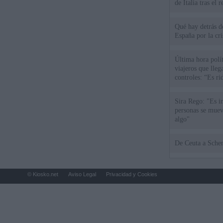
de Italia tras el
Qué hay detrás d
España por la cri
Última hora polít
viajeros que llega
controles: “Es ri
Sira Rego: "Es i
personas se muev
algo"
De Ceu
© Kiosko.net
Aviso Legal
Privacidad y Cookies