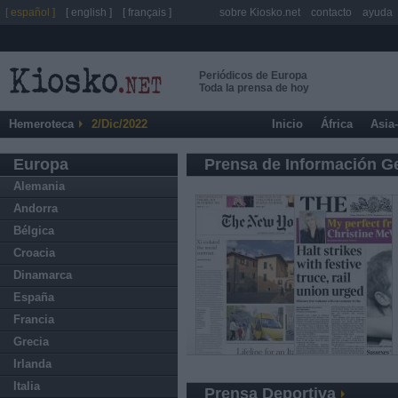
[ español ]
[ english ]
[ français ]
sobre Kiosko.net
contacto
ayuda
Periódicos de Europa
Toda la prensa de hoy
Hemeroteca
2/Dic/2022
Inicio
África
Asia
Europa
Prensa de Información G
Alemania
Andorra
Bélgica
Croacia
Dinamarca
España
Francia
Grecia
Irlanda
Italia
Prensa Deportiva