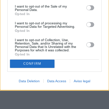
solo a este sitio web. Puede cambiar sus preferencias en
I want to opt-out of the Sale of my
cualquier momento entrando de nuevo en este sitio web o
Personal Data.
visitando nuestra política de privacidad.
Opted In
I want to opt-out of processing my
Personal Data for Targeted Advertising.
Opted In
I want to opt-out of Collection, Use,
Retention, Sale, and/or Sharing of my
Personal Data that Is Unrelated with the
Purposes for which it was collected.
Opted In
CONFIRM
Data Deletion
Data Access
Aviso legal