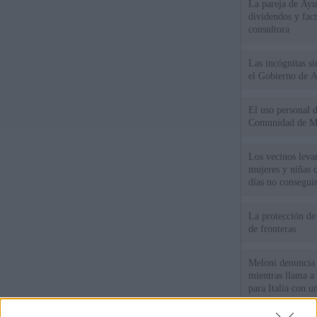
La pareja de Ayu
dividendos y fac
consultora
Las incógnitas s
el Gobierno de 
El uso personal d
Comunidad de M
Los vecinos leva
mujeres y niñas 
días no consegu
La protección de
de fronteras
Meloni denuncia 
mientras llama a
para Italia con 