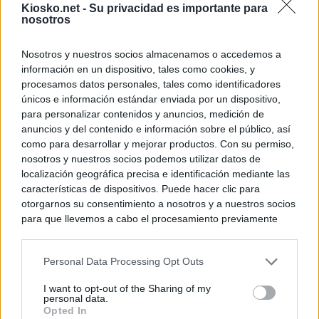
Kiosko.net -
Su privacidad es importante para
© Kiosko.net
Aviso Legal
Privacidad y Cookies
nosotros
Nosotros y nuestros socios almacenamos o accedemos a
información en un dispositivo, tales como cookies, y
procesamos datos personales, tales como identificadores
únicos e información estándar enviada por un dispositivo,
para personalizar contenidos y anuncios, medición de
anuncios y del contenido e información sobre el público, así
como para desarrollar y mejorar productos. Con su permiso,
nosotros y nuestros socios podemos utilizar datos de
localización geográfica precisa e identificación mediante las
características de dispositivos. Puede hacer clic para
otorgarnos su consentimiento a nosotros y a nuestros socios
para que llevemos a cabo el procesamiento previamente
descrito. De forma alternativa, puede acceder a información
más detallada y cambiar sus preferencias antes de otorgar o
Personal Data Processing Opt Outs
negar su consentimiento. Tenga en cuenta que algún
procesamiento de sus datos personales puede no requerir
I want to opt-out of the Sharing of my
de su consentimiento, pero usted tiene el derecho de
personal data.
rechazar tal procesamiento. Sus preferencias se aplicarán
Opted In