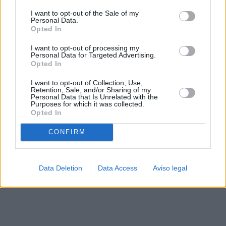
solo a este sitio web. Puede cambiar sus preferencias en
I want to opt-out of the Sale of my
cualquier momento entrando de nuevo en este sitio web o
Personal Data.
visitando nuestra política de privacidad.
Opted In
I want to opt-out of processing my
Personal Data for Targeted Advertising.
Opted In
I want to opt-out of Collection, Use,
Retention, Sale, and/or Sharing of my
Personal Data that Is Unrelated with the
Purposes for which it was collected.
Opted In
CONFIRM
Data Deletion
Data Access
Aviso legal