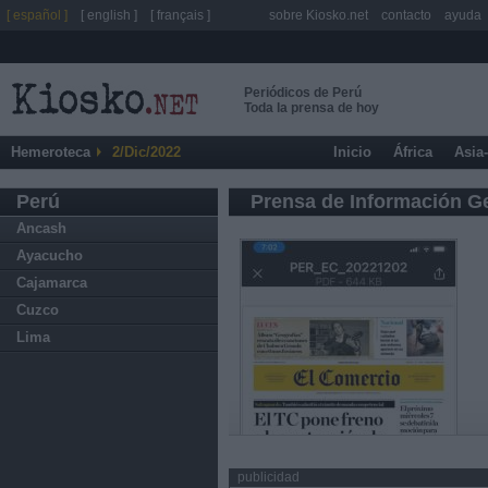
[ español ]
[ english ]
[ français ]
sobre Kiosko.net
contacto
ayuda
Periódicos de Perú
Toda la prensa de hoy
Hemeroteca
2/Dic/2022
Inicio
África
Asia
Perú
Prensa de Información G
Ancash
Ayacucho
Cajamarca
Cuzco
Lima
publicidad