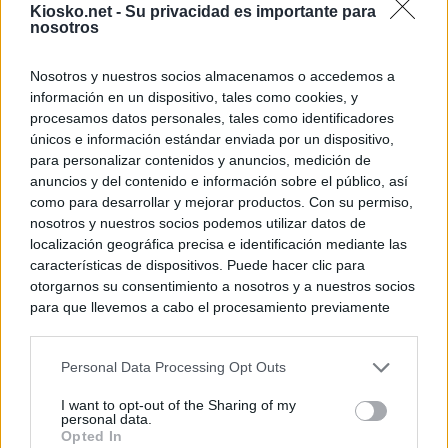
Kiosko.net -
Su privacidad es importante para
nosotros
Nosotros y nuestros socios almacenamos o accedemos a
información en un dispositivo, tales como cookies, y
procesamos datos personales, tales como identificadores
únicos e información estándar enviada por un dispositivo,
para personalizar contenidos y anuncios, medición de
anuncios y del contenido e información sobre el público, así
como para desarrollar y mejorar productos. Con su permiso,
nosotros y nuestros socios podemos utilizar datos de
localización geográfica precisa e identificación mediante las
características de dispositivos. Puede hacer clic para
otorgarnos su consentimiento a nosotros y a nuestros socios
para que llevemos a cabo el procesamiento previamente
descrito. De forma alternativa, puede acceder a información
más detallada y cambiar sus preferencias antes de otorgar o
Personal Data Processing Opt Outs
negar su consentimiento. Tenga en cuenta que algún
procesamiento de sus datos personales puede no requerir
I want to opt-out of the Sharing of my
de su consentimiento, pero usted tiene el derecho de
personal data.
rechazar tal procesamiento. Sus preferencias se aplicarán
Opted In