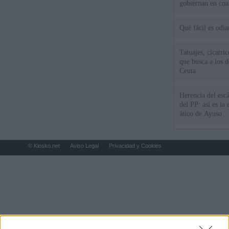
gobiernan en coa
Qué fácil es odi
Tatuajes, cicatri
que busca a los d
Ceuta
Herencia del esc
del PP: así es l
ático de Ayuso
© Kiosko.net
Aviso Legal
Privacidad y Cookies