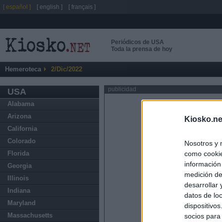
[ español ]
[ english ]
[ français ]
Periódicos de USA
Toda la prensa de hoy
Hemeroteca
2/Dic/2022
publicidad
USA
Alabama
Arizona
Kiosko.ne
California
Colorado
Nosotros y 
como cookie
Florida
información
Georgia
medición de
Illinois
desarrollar
Indiana
datos de loc
Maryland
dispositivo
Massachusetts
socios para