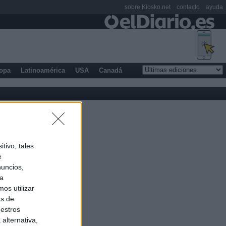
sobre Kiosko.net
contacto
ayuda
opa
Latinoamérica
USA
Canadá
tivo, tales
e
nuncios,
ra
os utilizar
as de
uestros
alternativa,