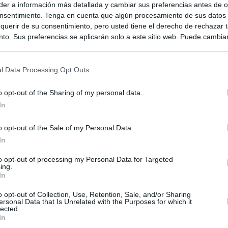
er a información más detallada y cambiar sus preferencias antes de o
nsentimiento. Tenga en cuenta que algún procesamiento de sus datos
querir de su consentimiento, pero usted tiene el derecho de rechazar t
to. Sus preferencias se aplicarán solo a este sitio web. Puede cambia
s en cualquier momento entrando de nuevo en este sitio web o visitan
privacidad.
l Data Processing Opt Outs
o opt-out of the Sharing of my personal data.
In
o opt-out of the Sale of my Personal Data.
In
ias
to opt-out of processing my Personal Data for Targeted
SO
ing.
In
Kio
Ayuso no puede destinar directamente la venta del ático de
as por los incendios
o opt-out of Collection, Use, Retention, Sale, and/or Sharing
Nav
del
ersonal Data that Is Unrelated with the Purposes for which it
lected.
uso: cómo ha cambiado su discurso sobre el ático de la
In
SÍ
Madrid en una semana