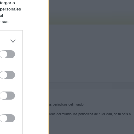
torgar o
 personales
al
r sus
do nuestra
BRE KIOSKO.NET
sko.net
es la puerta de entrada a los periódicos del mundo.
ega por las portadas de los periódicos del mundo: los periódicos de tu ciudad, de tu país o
 otro extremo del mundo.
GUENOS