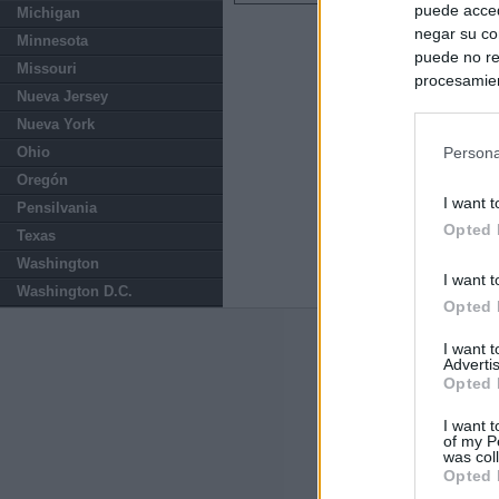
puede acced
Michigan
negar su co
Minnesota
puede no re
Missouri
procesamien
Nueva Jersey
preferencia
Nueva York
política de 
Ohio
Persona
Oregón
I want t
Pensilvania
Opted 
Texas
Washington
I want t
Washington D.C.
Opted 
Últimas notic
I want 
Advertis
Opted 
El Gobierno de 
Chamberí a ayud
I want t
of my P
was col
Ayuso contra Ay
Opted 
Comunidad de 