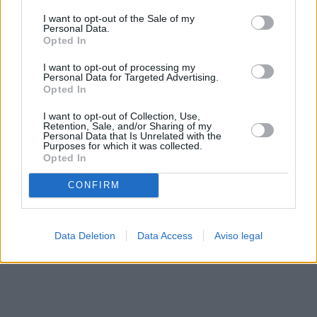
solo a este sitio web. Puede cambiar sus preferencias en
I want to opt-out of the Sale of my
cualquier momento entrando de nuevo en este sitio web o
Personal Data.
visitando nuestra política de privacidad.
Opted In
I want to opt-out of processing my
Personal Data for Targeted Advertising.
Opted In
I want to opt-out of Collection, Use,
Retention, Sale, and/or Sharing of my
Personal Data that Is Unrelated with the
Purposes for which it was collected.
Opted In
CONFIRM
Data Deletion
Data Access
Aviso legal