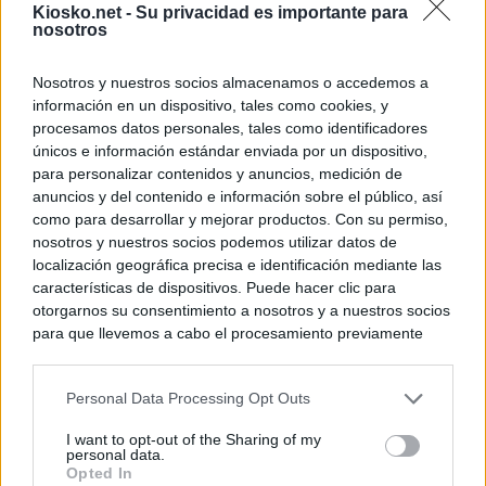
Kiosko.net -
Su privacidad es importante para
nosotros
Nosotros y nuestros socios almacenamos o accedemos a
información en un dispositivo, tales como cookies, y
procesamos datos personales, tales como identificadores
únicos e información estándar enviada por un dispositivo,
para personalizar contenidos y anuncios, medición de
anuncios y del contenido e información sobre el público, así
como para desarrollar y mejorar productos. Con su permiso,
nosotros y nuestros socios podemos utilizar datos de
localización geográfica precisa e identificación mediante las
características de dispositivos. Puede hacer clic para
otorgarnos su consentimiento a nosotros y a nuestros socios
para que llevemos a cabo el procesamiento previamente
descrito. De forma alternativa, puede acceder a información
más detallada y cambiar sus preferencias antes de otorgar o
Personal Data Processing Opt Outs
negar su consentimiento. Tenga en cuenta que algún
procesamiento de sus datos personales puede no requerir
I want to opt-out of the Sharing of my
de su consentimiento, pero usted tiene el derecho de
personal data.
rechazar tal procesamiento. Sus preferencias se aplicarán
Opted In