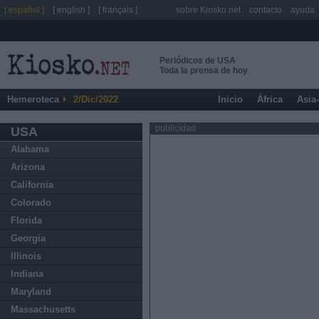
[ español ]
[ english ]
[ français ]
sobre Kiosko.net
contacto
ayuda
Periódicos de USA
Toda la prensa de hoy
Hemeroteca
2/Dic/2022
Inicio
África
Asia
publicidad
USA
Alabama
Arizona
California
Colorado
Florida
Georgia
Illinois
Indiana
Maryland
Massachusetts