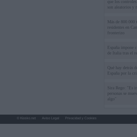
que los controles
son aleatorios y 
Más de 800.000 t
residentes en Can
fronterizo
España impone co
de Italia tras el
Qué hay detrás d
España por la cri
Sira Rego: "Es i
personas se muev
algo"
© Kiosko.net
Aviso Legal
Privacidad y Cookies