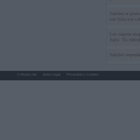
Sánchez se plant
con Italia tras c
Los viajeros atra
Italia: “Es ridíc
Sánchez responde
© Kiosko.net
Aviso Legal
Privacidad y Cookies