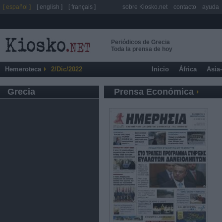
[ español ]
[ english ]
[ français ]
sobre Kiosko.net
contacto
ayuda
Periódicos de Grecia
Toda la prensa de hoy
Hemeroteca
2/Dic/2022
Inicio
África
Asia
Grecia
Prensa Económica