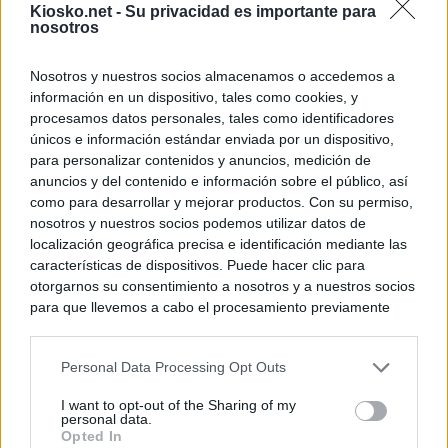
Kiosko.net -
Su privacidad es importante para
nosotros
Nosotros y nuestros socios almacenamos o accedemos a
información en un dispositivo, tales como cookies, y
procesamos datos personales, tales como identificadores
únicos e información estándar enviada por un dispositivo,
para personalizar contenidos y anuncios, medición de
anuncios y del contenido e información sobre el público, así
como para desarrollar y mejorar productos. Con su permiso,
nosotros y nuestros socios podemos utilizar datos de
localización geográfica precisa e identificación mediante las
características de dispositivos. Puede hacer clic para
otorgarnos su consentimiento a nosotros y a nuestros socios
para que llevemos a cabo el procesamiento previamente
descrito. De forma alternativa, puede acceder a información
más detallada y cambiar sus preferencias antes de otorgar o
Personal Data Processing Opt Outs
negar su consentimiento. Tenga en cuenta que algún
procesamiento de sus datos personales puede no requerir
I want to opt-out of the Sharing of my
de su consentimiento, pero usted tiene el derecho de
personal data.
rechazar tal procesamiento. Sus preferencias se aplicarán
Opted In