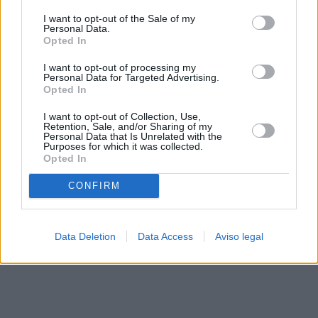
solo a este sitio web. Puede cambiar sus preferencias en
I want to opt-out of the Sale of my
cualquier momento entrando de nuevo en este sitio web o
Personal Data.
visitando nuestra política de privacidad.
Opted In
I want to opt-out of processing my
Personal Data for Targeted Advertising.
Opted In
I want to opt-out of Collection, Use,
Retention, Sale, and/or Sharing of my
Personal Data that Is Unrelated with the
Purposes for which it was collected.
Opted In
CONFIRM
Data Deletion
Data Access
Aviso legal