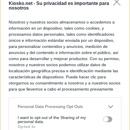
Kiosko.net -
Su privacidad es importante para
nosotros
Nosotros y nuestros socios almacenamos o accedemos a
información en un dispositivo, tales como cookies, y
procesamos datos personales, tales como identificadores
únicos e información estándar enviada por un dispositivo,
para personalizar contenidos y anuncios, medición de
anuncios y del contenido e información sobre el público, así
como para desarrollar y mejorar productos. Con su permiso,
nosotros y nuestros socios podemos utilizar datos de
localización geográfica precisa e identificación mediante las
características de dispositivos. Puede hacer clic para
otorgarnos su consentimiento a nosotros y a nuestros socios
para que llevemos a cabo el procesamiento previamente
descrito. De forma alternativa, puede acceder a información
más detallada y cambiar sus preferencias antes de otorgar o
Personal Data Processing Opt Outs
negar su consentimiento. Tenga en cuenta que algún
procesamiento de sus datos personales puede no requerir
I want to opt-out of the Sharing of my
de su consentimiento, pero usted tiene el derecho de
personal data.
rechazar tal procesamiento. Sus preferencias se aplicarán
Opted In