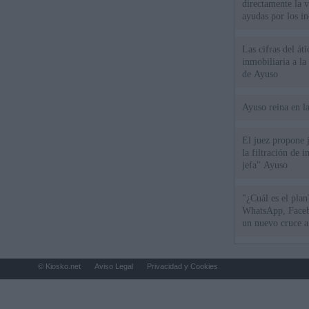
directamente la 
ayudas por los i
Las cifras del át
inmobiliaria a l
de Ayuso
Ayuso reina en l
El juez propone j
la filtración de i
jefa" Ayuso
"¿Cuál es el plan
WhatsApp, Faceb
un nuevo cruce a
15 de agosto
© Kiosko.net
Aviso Legal
Privacidad y Cookies