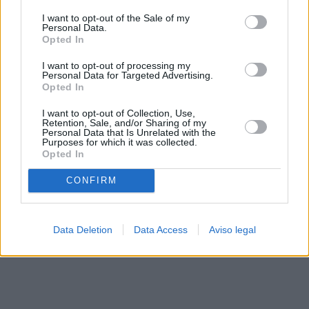
solo a este sitio web. Puede cambiar sus preferencias en
I want to opt-out of the Sale of my
cualquier momento entrando de nuevo en este sitio web o
Personal Data.
visitando nuestra política de privacidad.
Opted In
I want to opt-out of processing my
Personal Data for Targeted Advertising.
Opted In
I want to opt-out of Collection, Use,
Retention, Sale, and/or Sharing of my
Personal Data that Is Unrelated with the
Purposes for which it was collected.
Opted In
CONFIRM
Data Deletion
Data Access
Aviso legal