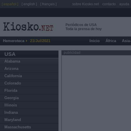
[ español ]
[ english ]
[ français ]
sobre Kiosko.net
contacto
ayuda
Periódicos de USA
Toda la prensa de hoy
Hemeroteca
21/Jul/2021
Inicio
África
Asia
publicidad
USA
Alabama
Arizona
California
Colorado
Florida
Georgia
Illinois
Indiana
Maryland
Massachusetts