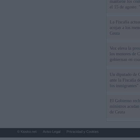
mantiene los cont
el 15 de agosto:
La Fiscalía actu
acojan a los meno
Ceuta
Vox eleva la pres
los menores de C
gobiernan en coa
Un diputado de 
ante la Fiscalía 
los inmigrantes”
El Gobierno rech
ministros acudan 
de Ceuta
© Kiosko.net
Aviso Legal
Privacidad y Cookies