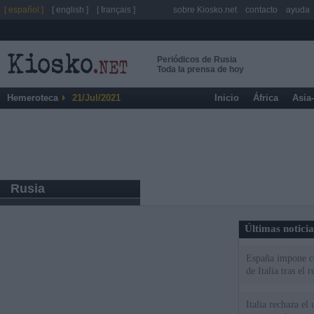
[ español ]
[ english ]
[ français ]
sobre Kiosko.net
contacto
ayuda
Periódicos de Rusia
Toda la prensa de hoy
Hemeroteca
21/Jul/2021
Inicio
África
Asia
Rusia
Últimas notici
España impone co
de Italia tras el
Italia rechaza e