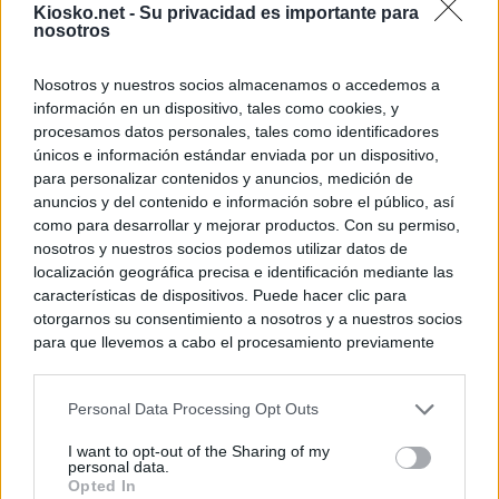
Kiosko.net -
Su privacidad es importante para
nosotros
Nosotros y nuestros socios almacenamos o accedemos a
información en un dispositivo, tales como cookies, y
procesamos datos personales, tales como identificadores
únicos e información estándar enviada por un dispositivo,
para personalizar contenidos y anuncios, medición de
anuncios y del contenido e información sobre el público, así
como para desarrollar y mejorar productos. Con su permiso,
nosotros y nuestros socios podemos utilizar datos de
localización geográfica precisa e identificación mediante las
características de dispositivos. Puede hacer clic para
otorgarnos su consentimiento a nosotros y a nuestros socios
para que llevemos a cabo el procesamiento previamente
descrito. De forma alternativa, puede acceder a información
más detallada y cambiar sus preferencias antes de otorgar o
Personal Data Processing Opt Outs
negar su consentimiento. Tenga en cuenta que algún
procesamiento de sus datos personales puede no requerir
I want to opt-out of the Sharing of my
de su consentimiento, pero usted tiene el derecho de
personal data.
rechazar tal procesamiento. Sus preferencias se aplicarán
Opted In