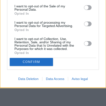
solo a este sitio web. Puede cambiar sus preferencias en
I want to opt-out of the Sale of my
cualquier momento entrando de nuevo en este sitio web o
Personal Data.
visitando nuestra política de privacidad.
Opted In
I want to opt-out of processing my
Personal Data for Targeted Advertising.
Opted In
I want to opt-out of Collection, Use,
Retention, Sale, and/or Sharing of my
Personal Data that Is Unrelated with the
Purposes for which it was collected.
Opted In
CONFIRM
Data Deletion
Data Access
Aviso legal