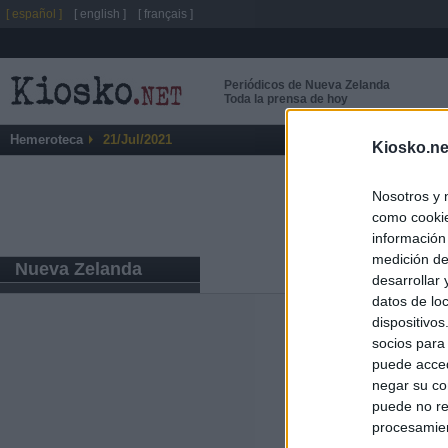
[ español ]
[ english ]
[ français ]
Periódicos de Nueva Zelanda
Toda la prensa de hoy
Hemeroteca
21/Jul/2021
Kiosko.ne
Nosotros y 
como cookie
información
medición de
Nueva Zelanda
desarrollar
datos de loc
dispositivo
Últimas notic
socios para
puede acced
España mantiene
negar su co
tras nuevas llam
puede no re
procesamien
El PP contrapro