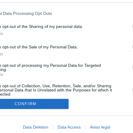
s en cualquier momento entrando de nuevo en este sitio web o visitan
e por la crisis en Ceuta
privacidad.
l Data Processing Opt Outs
esión sobre el PP por la acogida de los menores de Ceuta en las
e gobiernan en coalición
o opt-out of the Sharing of my personal data.
In
iar a los menores migrantes
o opt-out of the Sale of my Personal Data.
rices y ADN: dentro de la oficina que busca a los desaparecidos de
In
euta
to opt-out of processing my Personal Data for Targeted
cándalo Púnica y refugio de cargos del PP: así es la empresa
ing.
pró el ático de Ayuso
In
o opt-out of Collection, Use, Retention, Sale, and/or Sharing
ersonal Data that Is Unrelated with the Purposes for which it
lected.
In
CONFIRM
Data Deletion
Data Access
Aviso legal