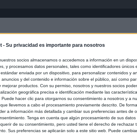
Inicio
África
Asia-Pacífico
Eur
t -
Su privacidad es importante para nosotros
nuestros socios almacenamos o accedemos a información en un disposi
s, y procesamos datos personales, tales como identificadores únicos 
 estándar enviada por un dispositivo, para personalizar contenidos y a
 anuncios y del contenido e información sobre el público, así como pa
 y mejorar productos. Con su permiso, nosotros y nuestros socios podem
alización geográfica precisa e identificación mediante las característic
s. Puede hacer clic para otorgarnos su consentimiento a nosotros y a n
ias
SO
 que llevemos a cabo el procesamiento previamente descrito. De forma 
er a información más detallada y cambiar sus preferencias antes de o
Kio
 la alerta en Ceuta y estrecha la coordinación con Marruecos
nsentimiento. Tenga en cuenta que algún procesamiento de sus datos
adas a cruzar la frontera
Nav
querir de su consentimiento, pero usted tiene el derecho de rechazar t
del
to. Sus preferencias se aplicarán solo a este sitio web. Puede cambia
grama al Gobierno y cita a Marlaska y Robles en el Senado la
SÍ